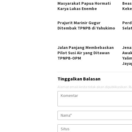
Masyarakat Papua Hormati
Beas
Karya Lukas Enembe
Keke
Prajurit Marinir Gugur
Perd
Ditembak TPNPB di Yahukimo
Sela
Jalan Panjang Membebaskan
Jena
Pilot Susi Air yang Ditawan
Awak
TPNPB-OPM
Yali
Jaya
Tinggalkan Balasan
Alamat email Anda tidak akan dipublikasikan.
Ru