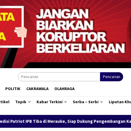
Pencarian
POLITIK
CAKRAWALA
OLAHRAGA
tikel
Topik
Kabar Terkini
Serba – Serbi
Liputan Kh
i Merauke, Siap Dukung Pengembangan Kawasan Salor Berbasis Pot