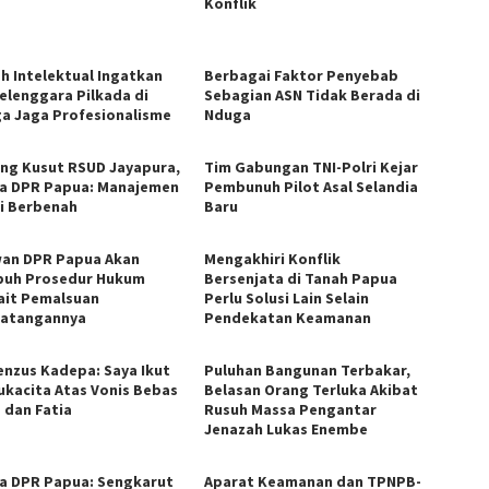
Konflik
h Intelektual Ingatkan
Berbagai Faktor Penyebab
elenggara Pilkada di
Sebagian ASN Tidak Berada di
a Jaga Profesionalisme
Nduga
ng Kusut RSUD Jayapura,
Tim Gabungan TNI-Polri Kejar
a DPR Papua: Manajemen
Pembunuh Pilot Asal Selandia
i Berbenah
Baru
an DPR Papua Akan
Mengakhiri Konflik
uh Prosedur Hukum
Bersenjata di Tanah Papua
ait Pemalsuan
Perlu Solusi Lain Selain
atangannya
Pendekatan Keamanan
enzus Kadepa: Saya Ikut
Puluhan Bangunan Terbakar,
ukacita Atas Vonis Bebas
Belasan Orang Terluka Akibat
s dan Fatia
Rusuh Massa Pengantar
Jenazah Lukas Enembe
a DPR Papua: Sengkarut
Aparat Keamanan dan TPNPB-