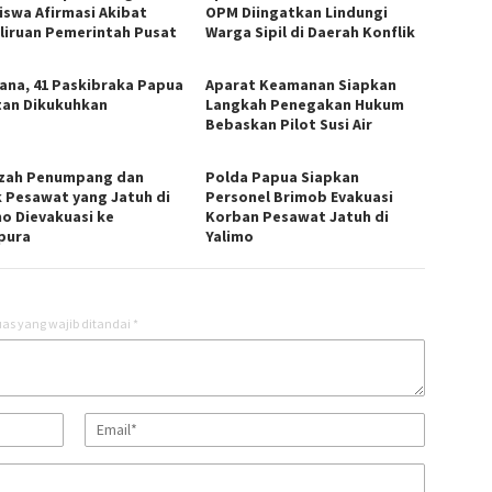
iswa Afirmasi Akibat
OPM Diingatkan Lindungi
liruan Pemerintah Pusat
Warga Sipil di Daerah Konflik
ana, 41 Paskibraka Papua
Aparat Keamanan Siapkan
tan Dikukuhkan
Langkah Penegakan Hukum
Bebaskan Pilot Susi Air
zah Penumpang dan
Polda Papua Siapkan
 Pesawat yang Jatuh di
Personel Brimob Evakuasi
mo Dievakuasi ke
Korban Pesawat Jatuh di
pura
Yalimo
as yang wajib ditandai
*