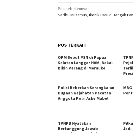
Navigasi
Pos sebelumnya
Seribu Musamus, Ikonik Baru di Tengah Pa
pos
POS TERKAIT
OPM Sebut PSN di Papua
TPNP
Selatan Langgar HAM, Bakal
Peja
Bikin Perang di Merauke
Terl
Pres
Polisi Beberkan Serangkaian
MBG 
Dugaan Kejahatan Pecatan
Pent
Anggota Polri Aske Mabel
TPNPB Nyatakan
Pilk
Bertanggung Jawab
Jadi