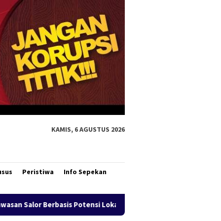
KAMIS, 6 AGUSTUS 2026
usus
Peristiwa
Info Sepekan
ensi Lokal
Bank Mandiri Region XII Hadirkan Livin’ Berb