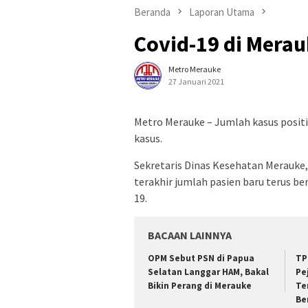
Beranda
Laporan Utama
Covid-19 di Mera
Metro Merauke
27 Januari 2021
Metro Merauke – Jumlah kasus posit
kasus.
Sekretaris Dinas Kesehatan Merauke,
terakhir jumlah pasien baru terus be
19.
BACAAN LAINNYA
OPM Sebut PSN di Papua
TP
Selatan Langgar HAM, Bakal
Pe
Bikin Perang di Merauke
Te
Be