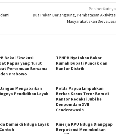
Pos berikutnya
ndemi
Dua Pekan Berlangsung, Pembatasan Aktivitas
Masyarakat akan Dievaluasi
B Bakal Eksekusi
TPNPB Nyatakan Bakar
bat Papua yang Turut
Rumah Bupati Puncak dan
ibat Pertemuan Bersama
Kantor Distrik
iden Prabowo
Jangan Mengabaikan
Polda Papua Limpahkan
ingnya Pendidikan Layak
Berkas Kasus Teror Bom di
Kantor Redaksi Jubi ke
Denpomdam XVII
Cenderawasih
ada Damai di Nduga Layak
Kinerja KPU Nduga Dianggap
 Contoh
Berpotensi Menimbulkan