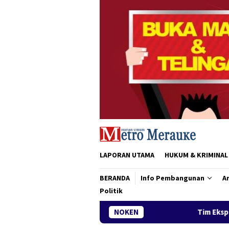
Loncat
ke
konten
LAPORAN UTAMA
HUKUM & KRIMINAL
BERANDA
Info Pembangunan
Ar
Politik
Tim Ekspedisi Patriot IPB Tiba d
NOKEN