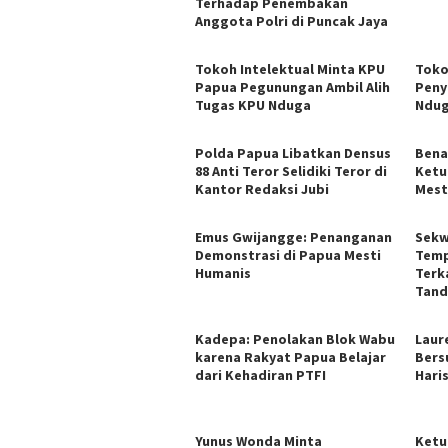
Terhadap Penembakan
Anggota Polri di Puncak Jaya
Tokoh Intelektual Minta KPU
Toko
Papua Pegunungan Ambil Alih
Peny
Tugas KPU Nduga
Ndug
Polda Papua Libatkan Densus
Bena
88 Anti Teror Selidiki Teror di
Ketu
Kantor Redaksi Jubi
Mest
Emus Gwijangge: Penanganan
Sekw
Demonstrasi di Papua Mesti
Temp
Humanis
Terk
Tand
Kadepa: Penolakan Blok Wabu
Laur
karena Rakyat Papua Belajar
Bers
dari Kehadiran PTFI
Hari
Yunus Wonda Minta
Ketu