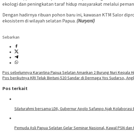
ekologi dan peningkatan taraf hidup masyarakat melalui pemanf
​Dengan hadirnya ribuan pohon baru ini, kawasan KTM Salor dip
ekosistem di wilayah selatan Papua.
(Nuryani)
Sebarkan
Navigasi
Pos sebelumnya
Karantina Papua Selatan Amankan 2 Burung Nuri Kepala 
Pos berikutnya
KRI Teluk Bintuni-520 Sandar di Dermaga Yos Sudarso, Ang
pos
Pos terkait
Silaturahmi bersama LDII, Gubernur Apolo Safanpo Ajak Kolaborasi
Pemuda Asli Papua Selatan Gelar Seminar Nasional, Kawal PSN dan 