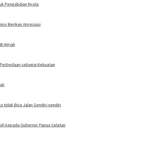
tuk Pengabdian Nyata
npo Berikan Apresiasi
8 Hijriah
n Perbedaan sebagai Kekuatan
rah
 tidak Bisa Jalan Sendiri-sendiri
sih kepada Gubernur Papua Selatan