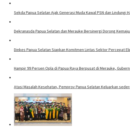
Sekda Papua Selatan Ajak Generasi Muda Kawal PSN dan Lindungi H
Dekranasda Papua Selatan dan Merauke Bersinergi Dorong Kemaj
Dinkes Papua Selatan Siapkan Komitmen Lintas Sektor Percepat Elim
Hampir 99 Persen Opla di Papua Raya Berpusat di Merauke, Gubernu
Atasi Masalah Kesehatan, Pemprov Papua Selatan Keluarkan sedere