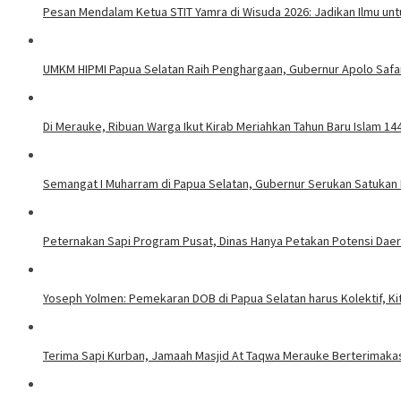
Pesan Mendalam Ketua STIT Yamra di Wisuda 2026: Jadikan Ilmu un
UMKM HIPMI Papua Selatan Raih Penghargaan, Gubernur Apolo Safa
Di Merauke, Ribuan Warga Ikut Kirab Meriahkan Tahun Baru Islam 144
Semangat I Muharram di Papua Selatan, Gubernur Serukan Satuka
Peternakan Sapi Program Pusat, Dinas Hanya Petakan Potensi Dae
Yoseph Yolmen: Pemekaran DOB di Papua Selatan harus Kolektif, Kita
Terima Sapi Kurban, Jamaah Masjid At Taqwa Merauke Berterimaka