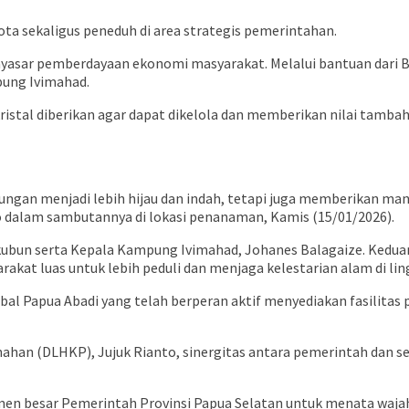
ota sekaligus peneduh di area strategis pemerintahan.
menyasar pemberdayaan ekonomi masyarakat. Melalui bantuan dari 
pung Ivimahad.
ristal diberikan agar dapat dikelola dan memberikan nilai tamb
ungan menjadi lebih hijau dan indah, tetapi juga memberikan man
o dalam sambutannya di lokasi penanaman, Kamis (15/01/2026).
Belekubun serta Kepala Kampung Ivimahad, Johanes Balagaize. Kedu
yarakat luas untuk lebih peduli dan menjaga kelestarian alam di 
bal Papua Abadi yang telah berperan aktif menyediakan fasilita
han (DLHKP), Jujuk Rianto, sinergitas antara pemerintah dan se
en besar Pemerintah Provinsi Papua Selatan untuk menata wajah 