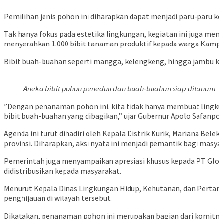
Pemilihan jenis pohon ini diharapkan dapat menjadi paru-paru k
​Tak hanya fokus pada estetika lingkungan, kegiatan ini juga 
menyerahkan 1.000 bibit tanaman produktif kepada warga Kam
Bibit buah-buahan seperti mangga, kelengkeng, hingga jambu k
Aneka bibit pohon peneduh dan buah-buahan siap ditanam
​”Dengan penanaman pohon ini, kita tidak hanya membuat lingk
bibit buah-buahan yang dibagikan,” ujar Gubernur Apolo Safanp
​Agenda ini turut dihadiri oleh Kepala Distrik Kurik, Mariana 
provinsi. Diharapkan, aksi nyata ini menjadi pemantik bagi mas
​Pemerintah juga menyampaikan apresiasi khusus kepada PT Glo
didistribusikan kepada masyarakat.
Menurut Kepala Dinas Lingkungan Hidup, Kehutanan, dan Pertana
penghijauan di wilayah tersebut.
​Dikatakan, penanaman pohon ini merupakan bagian dari komitm