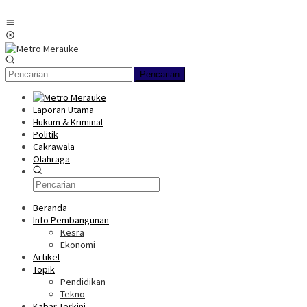
Loncat
ke
Menu
konten
Mobile
Pencarian
Laporan Utama
Hukum & Kriminal
Politik
Cakrawala
Olahraga
Beranda
Info Pembangunan
Kesra
Ekonomi
Artikel
Topik
Pendidikan
Tekno
Kabar Terkini