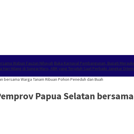
Bersama Wabup Fauzun Nihayah
Buka Karnaval Pembangunan, Bupati Merauk
ga Hari Hilang di Sungai Maro, ABK yang Terjatuh Saat Perbaiki Jangkar Dit
tan bersama Warga Tanam Ribuan Pohon Peneduh dan Buah
Pemprov Papua Selatan bersam