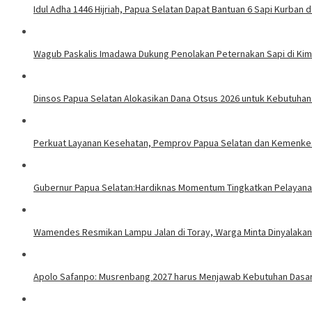
Idul Adha 1446 Hijriah, Papua Selatan Dapat Bantuan 6 Sapi Kurban d
Wagub Paskalis Imadawa Dukung Penolakan Peternakan Sapi di Ki
Dinsos Papua Selatan Alokasikan Dana Otsus 2026 untuk Kebutuhan
Perkuat Layanan Kesehatan, Pemprov Papua Selatan dan Kemenke
Gubernur Papua Selatan:Hardiknas Momentum Tingkatkan Pelayana
Wamendes Resmikan Lampu Jalan di Toray, Warga Minta Dinyalakan
Apolo Safanpo: Musrenbang 2027 harus Menjawab Kebutuhan Dasar