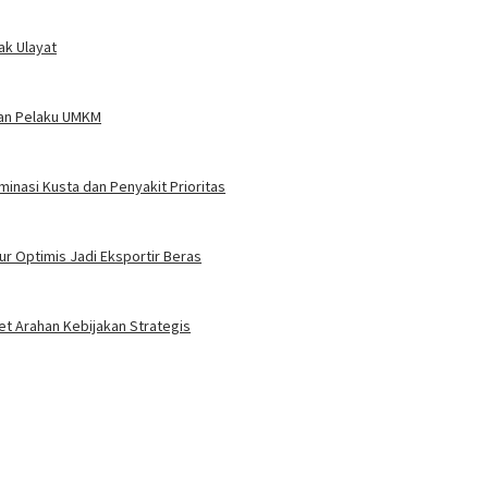
ak Ulayat
uan Pelaku UMKM
inasi Kusta dan Penyakit Prioritas
r Optimis Jadi Eksportir Beras
t Arahan Kebijakan Strategis