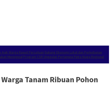
e Ajak Warga Rawat Persatuan
Dukung Ekonomi Lokal dan Perkebunan
emukan Meninggal
Program CSR Unggulan Pertamina Patra Niaga Regional
a Warga Tanam Ribuan Pohon