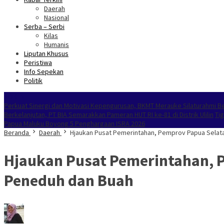
Daerah
Nasional
Serba – Serbi
Kilas
Humanis
Liputan Khusus
Peristiwa
Info Sepekan
Politik
NOKEN
Perkuat Sinergi dan Motivasi Kepengurusan, BKMT Merauke Silaturahmi 
Berkelanjutan, PT BIA Semarakkan Pameran HUT RI ke-81 di Distrik Ulilin
Ti
Papua Maluku Boyong 5 Penghargaan ISRA 2026
Beranda
Daerah
Hjaukan Pusat Pemerintahan, Pemprov Papua Sela
Hjaukan Pusat Pemerintahan, 
Peneduh dan Buah