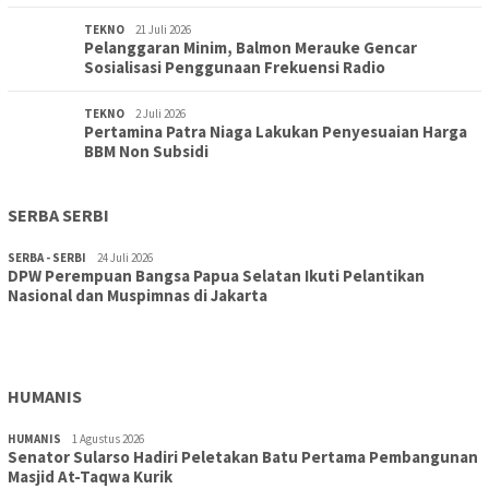
TEKNO
21 Juli 2026
Pelanggaran Minim, Balmon Merauke Gencar
Sosialisasi Penggunaan Frekuensi Radio
TEKNO
2 Juli 2026
Pertamina Patra Niaga Lakukan Penyesuaian Harga
BBM Non Subsidi
SERBA SERBI
SERBA - SERBI
24 Juli 2026
DPW Perempuan Bangsa Papua Selatan Ikuti Pelantikan
TOPIK
30 Juli 2026
Nasional dan Muspimnas di Jakarta
Wujudkan Sekolah Adiwiyata:SD Inpres Polder Merauke
Gandeng TNI-Polri Gelar Karya Bakti dan Kampanye…
HUMANIS
HUMANIS
1 Agustus 2026
Senator Sularso Hadiri Peletakan Batu Pertama Pembangunan
Masjid At-Taqwa Kurik