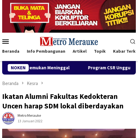
Loncat
ke
konten
Menu
Mobile
Beranda
Info Pembangunan
Artikel
Topik
Kabar Terki
gal
NOKEN
Program CSR Unggulan Pertamina Patra Niaga Region
Beranda
Kesra
Ikatan Alumni Fakultas Kedokteran
Uncen harap SDM lokal diberdayakan
Metro Merauke
13 Januari 2022