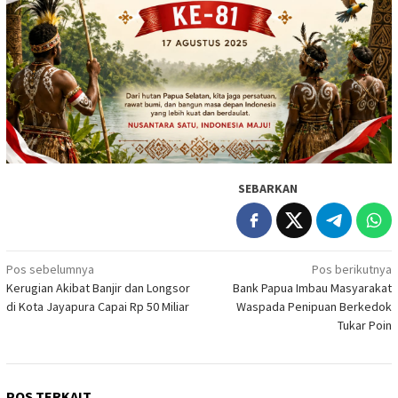
SEBARKAN
Navigasi
Pos sebelumnya
Pos berikutnya
Kerugian Akibat Banjir dan Longsor
Bank Papua Imbau Masyarakat
pos
di Kota Jayapura Capai Rp 50 Miliar
Waspada Penipuan Berkedok
Tukar Poin
POS TERKAIT