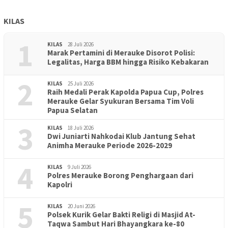
KILAS
1
KILAS
28 Juli 2026
Marak Pertamini di Merauke Disorot Polisi:
Legalitas, Harga BBM hingga Risiko Kebakaran
2
KILAS
25 Juli 2026
Raih Medali Perak Kapolda Papua Cup, Polres
Merauke Gelar Syukuran Bersama Tim Voli
Papua Selatan
3
KILAS
18 Juli 2026
Dwi Juniarti Nahkodai Klub Jantung Sehat
Animha Merauke Periode 2026-2029
4
KILAS
9 Juli 2026
Polres Merauke Borong Penghargaan dari
Kapolri
5
KILAS
20 Juni 2026
Polsek Kurik Gelar Bakti Religi di Masjid At-
PENDIDIKAN
18 Juni 2026
Taqwa Sambut Hari Bhayangkara ke-80