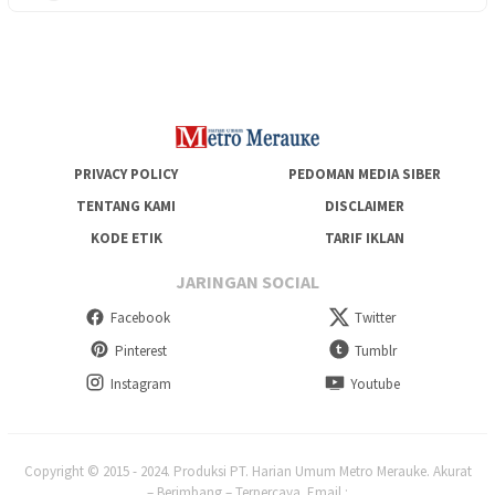
Lepas Puluhan Peserta Didik, TK Yapis 2 Merauke Siapkan
Generasi Berkarakter dan Berakhlak
PRIVACY POLICY
PEDOMAN MEDIA SIBER
TENTANG KAMI
DISCLAIMER
KODE ETIK
TARIF IKLAN
JARINGAN SOCIAL
Facebook
Twitter
Pinterest
Tumblr
Instagram
Youtube
Copyright © 2015 - 2024. Produksi PT. Harian Umum Metro Merauke. Akurat
– Berimbang – Terpercaya. Email :