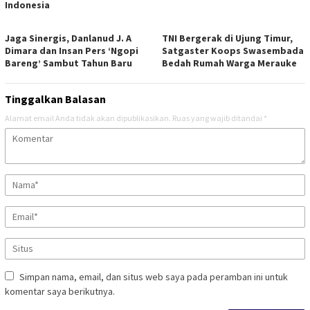
Indonesia
Jaga Sinergis, Danlanud J. A
TNI Bergerak di Ujung Timur,
Dimara dan Insan Pers ‘Ngopi
Satgaster Koops Swasembada
Bareng’ Sambut Tahun Baru
Bedah Rumah Warga Merauke
Tinggalkan Balasan
Alamat email Anda tidak akan dipublikasikan.
Ruas yang wajib ditandai
*
Simpan nama, email, dan situs web saya pada peramban ini untuk
komentar saya berikutnya.