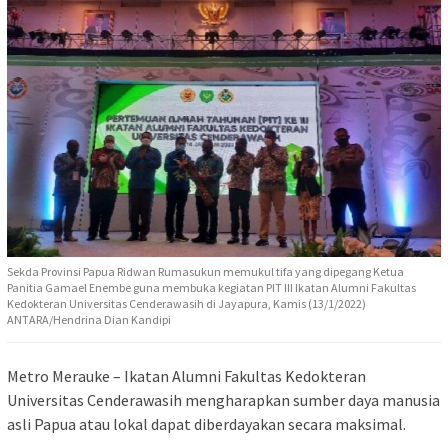
Sekda Provinsi Papua Ridwan Rumasukun memukul tifa yang dipegang Ketua
Panitia Gamael Enembe guna membuka kegiatan PIT III Ikatan Alumni Fakultas
Kedokteran Universitas Cenderawasih di Jayapura, Kamis (13/1/2022)
ANTARA/Hendrina Dian Kandipi
Metro Merauke – Ikatan Alumni Fakultas Kedokteran
Universitas Cenderawasih mengharapkan sumber daya manusia
asli Papua atau lokal dapat diberdayakan secara maksimal.