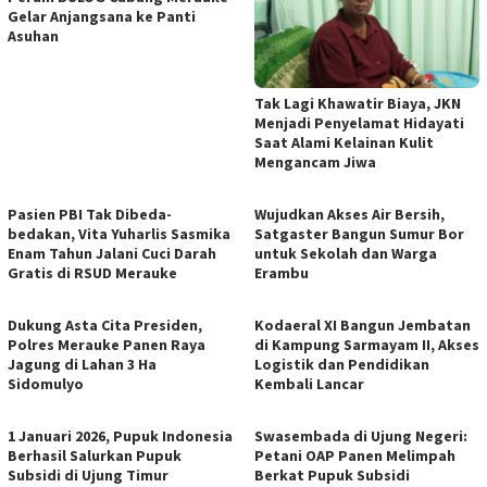
Gelar Anjangsana ke Panti
Asuhan
Tak Lagi Khawatir Biaya, JKN
Menjadi Penyelamat Hidayati
Saat Alami Kelainan Kulit
Mengancam Jiwa
Pasien PBI Tak Dibeda-
​Wujudkan Akses Air Bersih,
bedakan, Vita Yuharlis Sasmika
Satgaster Bangun Sumur Bor
Enam Tahun Jalani Cuci Darah
untuk Sekolah dan Warga
Gratis di RSUD Merauke
Erambu
​Dukung Asta Cita Presiden,
Kodaeral XI Bangun Jembatan
Polres Merauke Panen Raya
di Kampung Sarmayam II, Akses
Jagung di Lahan 3 Ha
Logistik dan Pendidikan
Sidomulyo
Kembali Lancar
1 Januari 2026, Pupuk Indonesia
Swasembada di Ujung Negeri:
Berhasil Salurkan Pupuk
Petani OAP Panen Melimpah
Subsidi di Ujung Timur
Berkat Pupuk Subsidi