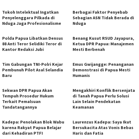
Tokoh Intelektual Ingatkan
Berbagai Faktor Penyebab
Penyelenggara Pilkada di
Sebagian ASN Tidak Berada di
Nduga Jaga Profesionalisme
Nduga
Polda Papua Libatkan Densus
Benang Kusut RSUD Jayapura,
88 Anti Teror Selidiki Teror di
Ketua DPR Papua: Manajemen
Kantor Redaksi Jubi
Mesti Berbenah
Tim Gabungan TNI-Polri Kejar
Emus Gwijangge: Penanganan
Pembunuh Pilot Asal Selandia
Demonstrasi di Papua Mesti
Baru
Humanis
Sekwan DPR Papua Akan
Mengakhiri Konflik Bersenjata
Tempuh Prosedur Hukum
di Tanah Papua Perlu Solusi
Terkait Pemalsuan
Lain Selain Pendekatan
Tandatangannya
Keamanan
Kadepa: Penolakan Blok Wabu
Laurenzus Kadepa: Saya Ikut
karena Rakyat Papua Belajar
Bersukacita Atas Vonis Bebas
dari Kehadiran PTFI
Haris dan Fatia