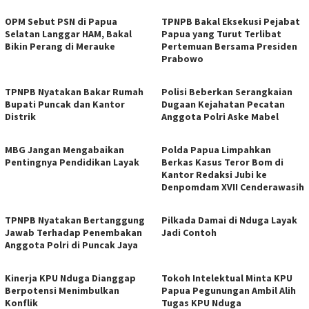
OPM Sebut PSN di Papua
TPNPB Bakal Eksekusi Pejabat
Selatan Langgar HAM, Bakal
Papua yang Turut Terlibat
Bikin Perang di Merauke
Pertemuan Bersama Presiden
Prabowo
TPNPB Nyatakan Bakar Rumah
Polisi Beberkan Serangkaian
Bupati Puncak dan Kantor
Dugaan Kejahatan Pecatan
Distrik
Anggota Polri Aske Mabel
MBG Jangan Mengabaikan
Polda Papua Limpahkan
Pentingnya Pendidikan Layak
Berkas Kasus Teror Bom di
Kantor Redaksi Jubi ke
Denpomdam XVII Cenderawasih
TPNPB Nyatakan Bertanggung
Pilkada Damai di Nduga Layak
Jawab Terhadap Penembakan
Jadi Contoh
Anggota Polri di Puncak Jaya
Kinerja KPU Nduga Dianggap
Tokoh Intelektual Minta KPU
Berpotensi Menimbulkan
Papua Pegunungan Ambil Alih
Konflik
Tugas KPU Nduga