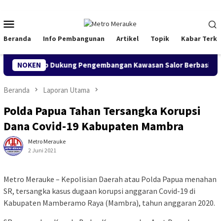
Loncat
ke
Menu
konten
Mobile
Beranda
Info Pembangunan
Artikel
Topik
Kabar Terki
auke, Siap Dukung Pengembangan Kawasan Salor Berbasis Potensi 
NOKEN
Beranda
Laporan Utama
Polda Papua Tahan Tersangka Korupsi
Dana Covid-19 Kabupaten Mambra
Metro Merauke
2 Juni 2021
Metro Merauke – Kepolisian Daerah atau Polda Papua menahan
SR, tersangka kasus dugaan korupsi anggaran Covid-19 di
Kabupaten Mamberamo Raya (Mambra), tahun anggaran 2020.