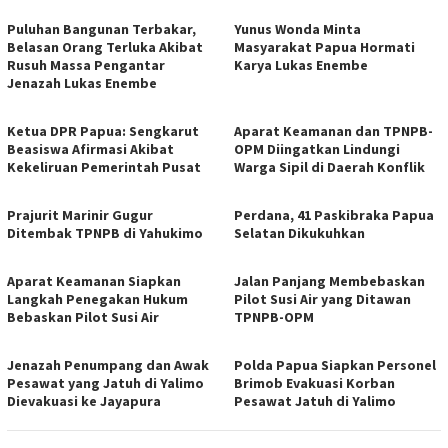
Puluhan Bangunan Terbakar,
Yunus Wonda Minta
Belasan Orang Terluka Akibat
Masyarakat Papua Hormati
Rusuh Massa Pengantar
Karya Lukas Enembe
Jenazah Lukas Enembe
Ketua DPR Papua: Sengkarut
Aparat Keamanan dan TPNPB-
Beasiswa Afirmasi Akibat
OPM Diingatkan Lindungi
Kekeliruan Pemerintah Pusat
Warga Sipil di Daerah Konflik
Prajurit Marinir Gugur
Perdana, 41 Paskibraka Papua
Ditembak TPNPB di Yahukimo
Selatan Dikukuhkan
Aparat Keamanan Siapkan
Jalan Panjang Membebaskan
Langkah Penegakan Hukum
Pilot Susi Air yang Ditawan
Bebaskan Pilot Susi Air
TPNPB-OPM
Jenazah Penumpang dan Awak
Polda Papua Siapkan Personel
Pesawat yang Jatuh di Yalimo
Brimob Evakuasi Korban
Dievakuasi ke Jayapura
Pesawat Jatuh di Yalimo