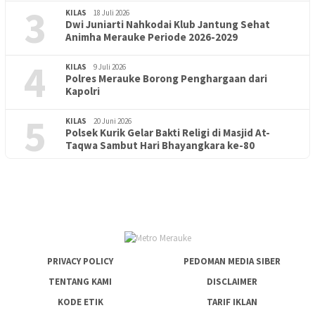
3
KILAS
18 Juli 2026
Dwi Juniarti Nahkodai Klub Jantung Sehat
Animha Merauke Periode 2026-2029
4
KILAS
9 Juli 2026
Polres Merauke Borong Penghargaan dari
Kapolri
5
KILAS
20 Juni 2026
Polsek Kurik Gelar Bakti Religi di Masjid At-
PENDIDIKAN
18 Juni 2026
Taqwa Sambut Hari Bhayangkara ke-80
Lepas Puluhan Peserta Didik, TK Yapis 2 Merauke Siapkan
Generasi Berkarakter dan Berakhlak
PRIVACY POLICY
PEDOMAN MEDIA SIBER
TENTANG KAMI
DISCLAIMER
KODE ETIK
TARIF IKLAN