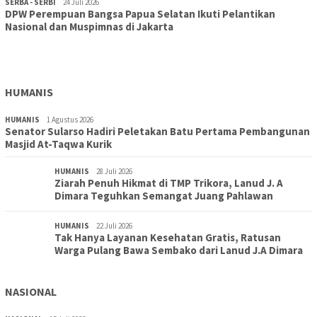
SERBA - SERBI
24 Juli 2026
DPW Perempuan Bangsa Papua Selatan Ikuti Pelantikan
TOPIK
30 Juli 2026
Nasional dan Muspimnas di Jakarta
Wujudkan Sekolah Adiwiyata:SD Inpres Polder Merauke
Gandeng TNI-Polri Gelar Karya Bakti dan Kampanye…
HUMANIS
HUMANIS
1 Agustus 2026
Senator Sularso Hadiri Peletakan Batu Pertama Pembangunan
Masjid At-Taqwa Kurik
HUMANIS
28 Juli 2026
Ziarah Penuh Hikmat di TMP Trikora, Lanud J. A
Dimara Teguhkan Semangat Juang Pahlawan
HUMANIS
22 Juli 2026
Tak Hanya Layanan Kesehatan Gratis, Ratusan
Warga Pulang Bawa Sembako dari Lanud J.A Dimara
NASIONAL