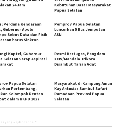
alakan 24 Jam
Kebutuhan Dasar Masyarakat
Papua Selatan
el Perdana Kendaraan
Pemprov Papua Selatan
s, Gubernur Apolo
Luncurkan 5 Bus Jemputan
npo Sebut Data dan Fisik
ASN
araan harus Sinkron
ungi Kaptel, Gubernur
Resmi Bertugas, Pangdam
a Selatan Serap Aspirasi
XXIV/Mandala Trikora
arakat
Disambut Tarian Adat
rov Papua Selatan
Masyarakat di Kampung Amun
urkan Fortembang,
Kay Antusias Sambut Safari
ikan Kelompok Rentan
Ramadaan Provinsi Papua
ibat dalam RKPD 2027
Selatan
as yang wajib ditandai
*