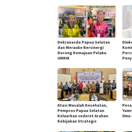
Dekranasda Papua Selatan
Dink
dan Merauke Bersinergi
Komi
Dorong Kemajuan Pelaku
Perc
UMKM
Peny
Atasi Masalah Kesehatan,
Pesa
Pemprov Papua Selatan
Yamr
Keluarkan sederet Arahan
Ilmu
Kebijakan Strategis