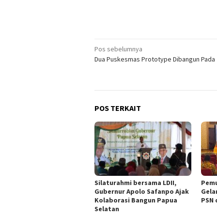
Navigasi
Pos sebelumnya
Dua Puskesmas Prototype Dibangun Pada
pos
POS TERKAIT
Silaturahmi bersama LDII,
Pemu
Gubernur Apolo Safanpo Ajak
Gela
Kolaborasi Bangun Papua
PSN 
Selatan