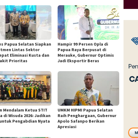
es Papua Selatan Siapkan
Hampir 99 Persen Opla di
tmen Lintas Sektor
Papua Raya Berpusat di
epat Eliminasi Kusta dan
Merauke, Gubernur Optimis
akit Prioritas
Jadi Eksportir Beras
n Mendalam Ketua STIT
UMKM HIPMI Papua Selatan
a di Wisuda 2026: Jadikan
Raih Penghargaan, Gubernur
 untuk Pengabdian Nyata
Apolo Safanpo Berikan
Apresiasi