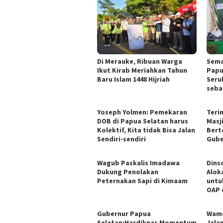
Di Merauke, Ribuan Warga
Sema
Ikut Kirab Meriahkan Tahun
Papu
Baru Islam 1448 Hijriah
Seru
seba
Yoseph Yolmen: Pemekaran
Teri
DOB di Papua Selatan harus
Masj
Kolektif, Kita tidak Bisa Jalan
Bert
Sendiri-sendiri
Gube
Wagub Paskalis Imadawa
Dins
Dukung Penolakan
Alok
Peternakan Sapi di Kimaam
untu
OAP 
Gubernur Papua
Wame
Selatan:Hardiknas Momentum
Jala