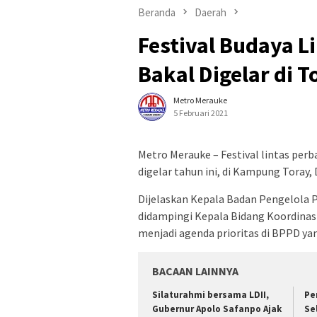
Beranda
Daerah
Festival Budaya L
Bakal Digelar di T
Metro Merauke
5 Februari 2021
Metro Merauke – Festival lintas per
digelar tahun ini, di Kampung Toray, 
Dijelaskan Kepala Badan Pengelola 
didampingi Kepala Bidang Koordinasi
menjadi agenda prioritas di BPPD yan
BACAAN LAINNYA
Silaturahmi bersama LDII,
Pe
Gubernur Apolo Safanpo Ajak
Se