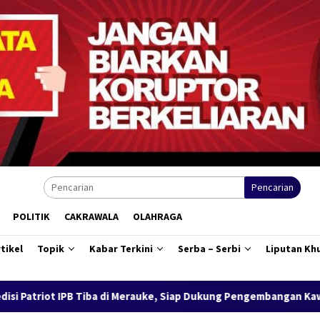
Pencarian
POLITIK
CAKRAWALA
OLAHRAGA
tikel
Topik
Kabar Terkini
Serba – Serbi
Liputan Kh
rauke, Siap Dukung Pengembangan Kawasan Salor Berbasis Potensi