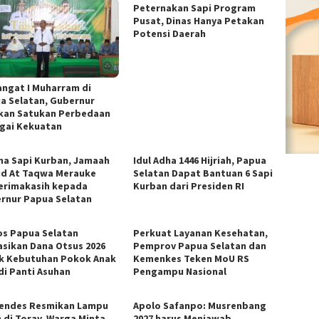
Peternakan Sapi Program
Pusat, Dinas Hanya Petakan
Potensi Daerah
ngat I Muharram di
a Selatan, Gubernur
kan Satukan Perbedaan
gai Kekuatan
ma Sapi Kurban, Jamaah
Idul Adha 1446 Hijriah, Papua
id At Taqwa Merauke
Selatan Dapat Bantuan 6 Sapi
erimakasih kepada
Kurban dari Presiden RI
rnur Papua Selatan
os Papua Selatan
Perkuat Layanan Kesehatan,
asikan Dana Otsus 2026
Pemprov Papua Selatan dan
k Kebutuhan Pokok Anak
Kemenkes Teken MoU RS
di Panti Asuhan
Pengampu Nasional
ndes Resmikan Lampu
Apolo Safanpo: Musrenbang
n di Toray, Warga Minta
2027 harus Menjawab