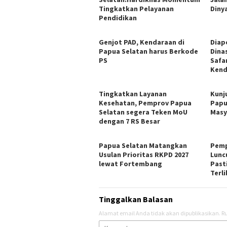
Tingkatkan Pelayanan
Diny
Pendidikan
Genjot PAD, Kendaraan di
Diap
Papua Selatan harus Berkode
Dina
PS
Safa
Kend
Tingkatkan Layanan
Kunj
Kesehatan, Pemprov Papua
Papu
Selatan segera Teken MoU
Masy
dengan 7 RS Besar
Papua Selatan Matangkan
Pemp
Usulan Prioritas RKPD 2027
Lunc
lewat Fortembang
Past
Terl
Tinggalkan Balasan
Alamat email Anda tidak akan dipublikasikan.
Ru