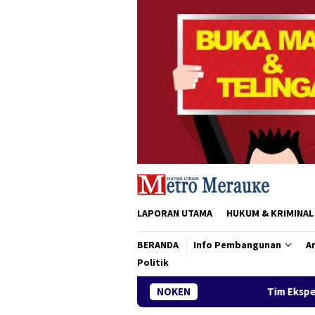
Loncat
ke
konten
LAPORAN UTAMA
HUKUM & KRIMINAL
BERANDA
Info Pembangunan
Ar
Politik
Tim Ekspedisi Patriot IPB Tiba di Me
NOKEN