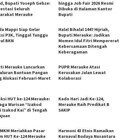
d, Bupati Yoseph Gebze:
hingga Job Fair 2026 Resmi
restasi Seluruh
Dibuka di Halaman Kantor
arakat Merauke
Bupati
a Mappi Siap Gelar
Halal Bihalal 1447 Hijriah,
ksi P3K, Tinggal Tunggu
Bupati Merauke: Jadikan
al BKN
Momen Idul Fitri Mempererat
Kebersamaan Ditengah
Keberagaman
ti Merauke Luncurkan
PUPR Merauke Atasi
aluran Bantuan Pangan
Kerusakan Jalan Lewat
g Alokasi Februari-Maret
Kolaborasi
eksi HUT ke-124 Merauke:
Kado Hari Jadi Ke-124,
aga Warisan “Izakod
Merauke Raih Predikat B
i Izakod Kai” di Tengah
SAKIP
juan
UMKM Meriahkan Pasar
Harmoni 43 Etnis Ramaikan
m HUT Ke-124 Merauke
Karnaval Budaya Nusantara