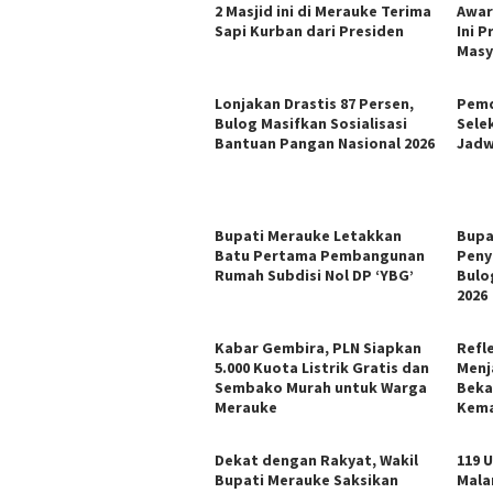
2 Masjid ini di Merauke Terima
Awar
Sapi Kurban dari Presiden
Ini P
Masy
Lonjakan Drastis 87 Persen,
Pemd
Bulog Masifkan Sosialisasi
Sele
Bantuan Pangan Nasional 2026
Jadw
Bupati Merauke Letakkan
Bupa
Batu Pertama Pembangunan
Peny
Rumah Subdisi Nol DP ‘YBG’
Bulo
2026
Kabar Gembira, PLN Siapkan
Refl
5.000 Kuota Listrik Gratis dan
Menj
Sembako Murah untuk Warga
Beka
Merauke
Kema
Dekat dengan Rakyat, Wakil
119 
Bupati Merauke Saksikan
Mala