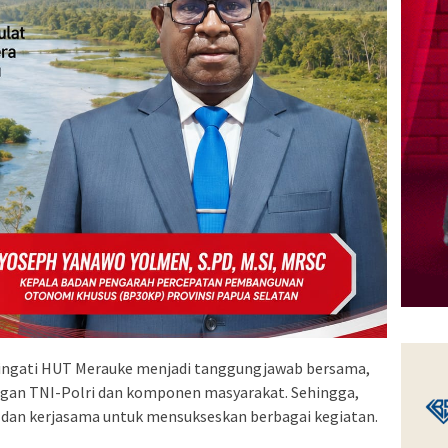
ingati HUT Merauke menjadi tanggungjawab bersama,
engan TNI-Polri dan komponen masyarakat. Sehingga,
i dan kerjasama untuk mensukseskan berbagai kegiatan.