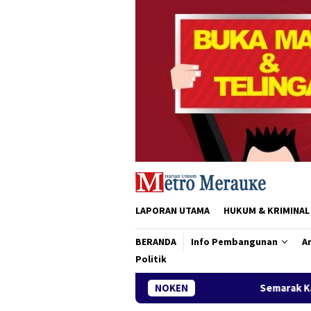
Loncat
ke
konten
LAPORAN UTAMA
HUKUM & KRIMINAL
BERANDA
Info Pembangunan
Ar
Politik
Semarak Karnaval Pembangunan, SMKN
NOKEN