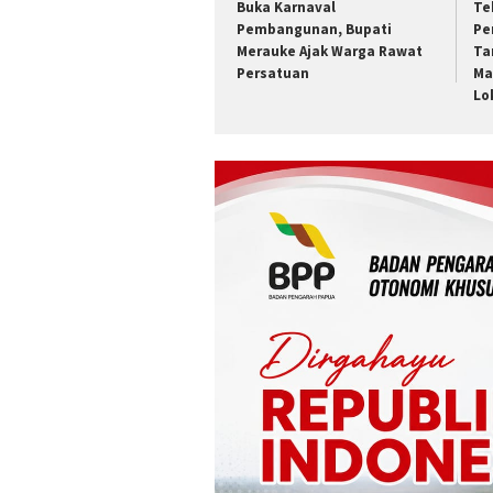
Buka Karnaval
Te
Pembangunan, Bupati
Pe
Merauke Ajak Warga Rawat
Ta
Persatuan
Ma
Lo