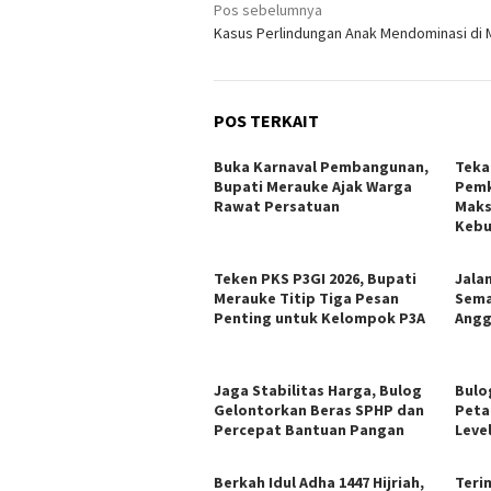
Navigasi
Pos sebelumnya
Kasus Perlindungan Anak Mendominasi di
pos
POS TERKAIT
Buka Karnaval Pembangunan,
Tekan
Bupati Merauke Ajak Warga
Pemk
Rawat Persatuan
Maks
Kebu
Teken PKS P3GI 2026, Bupati
Jala
Merauke Titip Tiga Pesan
Sema
Penting untuk Kelompok P3A
Angg
Jaga Stabilitas Harga, Bulog
Bulo
Gelontorkan Beras SPHP dan
Peta
Percepat Bantuan Pangan
Leve
Berkah Idul Adha 1447 Hijriah,
Teri