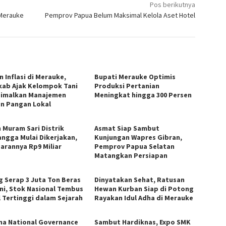
Pos berikutnya
 Merauke
Pemprov Papua Belum Maksimal Kelola Aset Hotel
 Inflasi di Merauke,
Bupati Merauke Optimis
ab Ajak Kelompok Tani
Produksi Pertanian
imalkan Manajemen
Meningkat hingga 300 Persen
n Pangan Lokal
n Muram Sari Distrik
Asmat Siap Sambut
ngga Mulai Dikerjakan,
Kunjungan Wapres Gibran,
arannya Rp9 Miliar
Pemprov Papua Selatan
Matangkan Persiapan
g Serap 3 Juta Ton Beras
Dinyatakan Sehat, Ratusan
ni, Stok Nasional Tembus
Hewan Kurban Siap di Potong
l Tertinggi dalam Sejarah
Rayakan Idul Adha di Merauke
ma National Governance
Sambut Hardiknas, Expo SMK