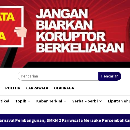
Pencarian
POLITIK
CAKRAWALA
OLAHRAGA
tikel
Topik
Kabar Terkini
Serba – Serbi
Liputan Kh
 2 Pariwisata Merauke Persembahkan Kue Merah Putih Karya Si