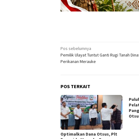
Navigasi
Pos sebelumnya
Pemilik Ulayat Tuntut Ganti Rugi Tanah Dina
pos
Perikanan Merauke
POS TERKAIT
Pulu
Pela
Pang
Otsu
Optimalkan Dana Otsus, Plt