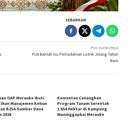
SEBARKAN
Pos berikutnya
s
PLN Bantah Isu Pemadaman Listrik Jelang Tahun
Baru
han OAP Merauke Ikuti
Kementan Canangkan
tihan Manajemen Kebun
Program Tanam Serentak
an B2SA Sumber Dana
1.654 Hektar di Kampung
s 2026
Waninggapkai Merauke