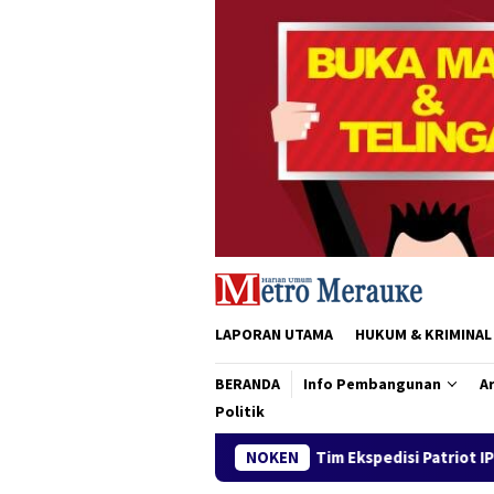
Loncat
ke
konten
LAPORAN UTAMA
HUKUM & KRIMINAL
BERANDA
Info Pembangunan
Ar
Politik
Tim Ekspedisi Patriot IPB Tiba di Merauke, Siap D
NOKEN