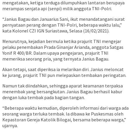
mengatakan, ketiga terduga dilumpuhkan lantaran berupaya
merampas senjata api (senpi) milik anggota TNI-Polri.
“Janius Bagau dan Januarius Sani, ikut menandatangani surat
pernyataan perang dengan TNI-Polri, beberapa waktu lalu,”
kata Kolonel CZI IGN Suriastawa, Selasa (16/02/2021).
Menurutnya, kejadian bermula ketika prajurit TNI mengejar
pelaku penembakan Prada Ginanjar Arianda, anggota Satgas
Yonif R 400/BR. Dalam upaya pengejaran, prajurit TNI
memeriksa seorang pria, yang ternyata Janius Bagau.
Akan tetapi, saat diperiksa ia melarikan diri. Janius meloncat
ke jurang, prajurit TNI pun melepaskan tembakan peringatan.
Namun tak diindahkan, sehingga aparat keamanan terpaksa
menembak yang bersangkutan. Janius Bagau berhasil kabur
dengan luka tembak pada bagian tangan.
“Beberapa waktu kemudian, diperoleh informasi dari warga ada
seorang warga terluka tembak. Ia dibawa ke Puskesmas oleh
Kepastoran Gereja Katolik Bilogai, bersama beberapa warga,”
ujarnya.