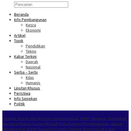
Beranda
Info Pembangunan
Kesra
Ekonomi
Artikel
Topik
Pendidikan
Tekno
Kabar Terkini
Daerah
Nasional
Serba – Serbi
Kilas
Humanis
Liputan Khusus
Peristiwa
Info Sepekan
Politik
NOKEN
Perkuat Sinergi dan Motivasi Kepengurusan, BKMT Merauke Silaturahmi
Bersama Wabup Fauzun Nihayah
Buka Karnaval Pembangunan, Bupati
Merauke Ajak Warga Rawat Persatuan
Dukung Ekonomi Lokal dan