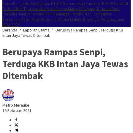
Perkebunan Berkelanjutan, PT BIA Semarakkan Pameran HUT RI ke-81 di
Distrik Ulilin
Tiga Hari Hilang di Sungai Maro, ABK yang Terjatuh Saat
Perbaiki Jangkar Ditemukan Meninggal
Program CSR Unggulan
Pertamina Patra Niaga Regional Papua Maluku Boyong 5 Penghargaan
ISRA 2026
Beranda
Laporan Utama
Berupaya Rampas Senpi, Terduga KKB
Intan Jaya Tewas Ditembak
Berupaya Rampas Senpi,
Terduga KKB Intan Jaya Tewas
Ditembak
Metro Merauke
16 Februari 2021