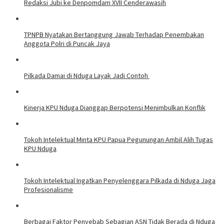
Redaksi Jubi ke Denpomdam XVII Cenderawasih
TPNPB Nyatakan Bertanggung Jawab Terhadap Penembakan
Anggota Polri di Puncak Jaya
Pilkada Damai di Nduga Layak Jadi Contoh
Kinerja KPU Nduga Dianggap Berpotensi Menimbulkan Konflik
Tokoh Intelektual Minta KPU Papua Pegunungan Ambil Alih Tugas
KPU Nduga
Tokoh Intelektual Ingatkan Penyelenggara Pilkada di Nduga Jaga
Profesionalisme
Berbagai Faktor Penyebab Sebagian ASN Tidak Berada di Nduga