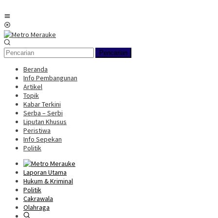
Loncat
ke
Menu
konten
Mobile
Pencarian
Beranda
Info Pembangunan
Artikel
Topik
Kabar Terkini
Serba – Serbi
Liputan Khusus
Peristiwa
Info Sepekan
Politik
Laporan Utama
Hukum & Kriminal
Politik
Cakrawala
Olahraga