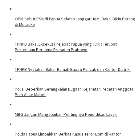
OPM Sebut PSN di Papua Selatan Langgar HAM, Bakal Bikin Perang
di Merauke
TPNPB Bakal Eksekusi Pejabat Papua yang Turut Terlibat
Pertemuan Bersama Presiden Prabowo
TPNPB Nyatakan Bakar Rumah Bupati Puncak dan Kantor Distrik
Polisi Beberkan Serangkaian Dugaan Kejahatan Pecatan Anggota
Polri Aske Mabel
MBG Jangan Mengabaikan Pentingnya Pendidikan Layak
Polda Papua Limpahkan Berkas Kasus Teror Bom di Kantor