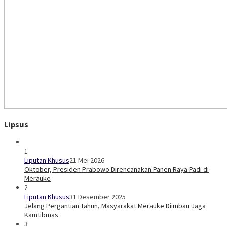
Lipsus
1
Liputan Khusus
21 Mei 2026
Oktober, Presiden Prabowo Direncanakan Panen Raya Padi di
Merauke
2
Liputan Khusus
31 Desember 2025
Jelang Pergantian Tahun, Masyarakat Merauke Diimbau Jaga
Kamtibmas
3