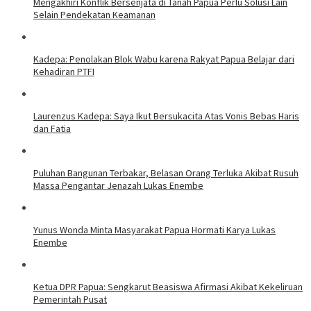
Mengakhiri Konflik Bersenjata di Tanah Papua Perlu Solusi Lain
Selain Pendekatan Keamanan
Kadepa: Penolakan Blok Wabu karena Rakyat Papua Belajar dari
Kehadiran PTFI
Laurenzus Kadepa: Saya Ikut Bersukacita Atas Vonis Bebas Haris
dan Fatia
Puluhan Bangunan Terbakar, Belasan Orang Terluka Akibat Rusuh
Massa Pengantar Jenazah Lukas Enembe
Yunus Wonda Minta Masyarakat Papua Hormati Karya Lukas
Enembe
Ketua DPR Papua: Sengkarut Beasiswa Afirmasi Akibat Kekeliruan
Pemerintah Pusat