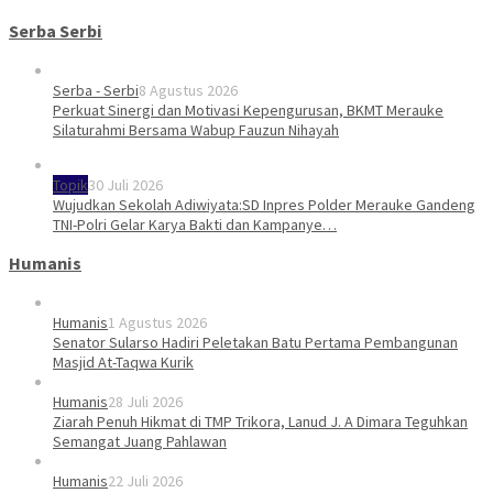
Serba Serbi
Serba - Serbi
8 Agustus 2026
Perkuat Sinergi dan Motivasi Kepengurusan, BKMT Merauke
Silaturahmi Bersama Wabup Fauzun Nihayah
Topik
30 Juli 2026
Wujudkan Sekolah Adiwiyata:SD Inpres Polder Merauke Gandeng
TNI-Polri Gelar Karya Bakti dan Kampanye…
Humanis
Humanis
1 Agustus 2026
Senator Sularso Hadiri Peletakan Batu Pertama Pembangunan
Masjid At-Taqwa Kurik
Humanis
28 Juli 2026
Ziarah Penuh Hikmat di TMP Trikora, Lanud J. A Dimara Teguhkan
Semangat Juang Pahlawan
Humanis
22 Juli 2026