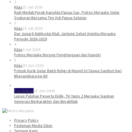
2
Kilas
25 Juli 2026
Raih Medali Perak Kapolda Papua Cup, Polres Merauke Gelar
Syukuran Bersama Tim Voli Papua Selatan
3
Kilas
18 Juli 2026
Dwi Juniarti Nahkodai Klub Jantung Sehat Animha Merauke
Periode 2026-2029
4
Kilas
9 Juli 2026
Polres Merauke Borong Penghargaan dari Kapolri
5
Kilas
20 Juni 2026
Polsek Kurik Gelar Bakti Religi di Masjid At-Taqwa Sambut Hari
Bhayangkara ke-80
Pendidikan
18 Juni 2026
Lepas Puluhan Peserta Didik, TK Yapis 2 Merauke Siapkan
Generasi Berkarakter dan Berakhlak
Privacy Policy
Pedoman Media Siber
Tentang Kami