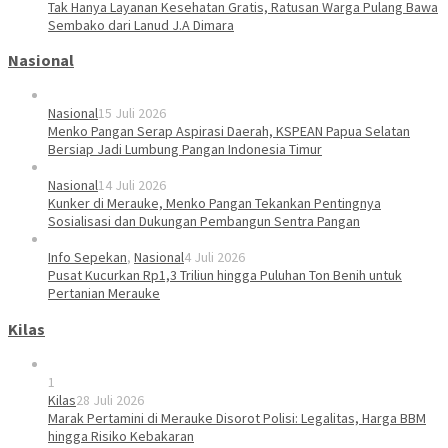
Tak Hanya Layanan Kesehatan Gratis, Ratusan Warga Pulang Bawa
Sembako dari Lanud J.A Dimara
Nasional
Nasional
15 Juli 2026
Menko Pangan Serap Aspirasi Daerah, KSPEAN Papua Selatan
Bersiap Jadi Lumbung Pangan Indonesia Timur
Nasional
14 Juli 2026
Kunker di Merauke, Menko Pangan Tekankan Pentingnya
Sosialisasi dan Dukungan Pembangun Sentra Pangan
Info Sepekan
,
Nasional
4 Juli 2026
Pusat Kucurkan Rp1,3 Triliun hingga Puluhan Ton Benih untuk
Pertanian Merauke
Kilas
1
Kilas
28 Juli 2026
Marak Pertamini di Merauke Disorot Polisi: Legalitas, Harga BBM
hingga Risiko Kebakaran