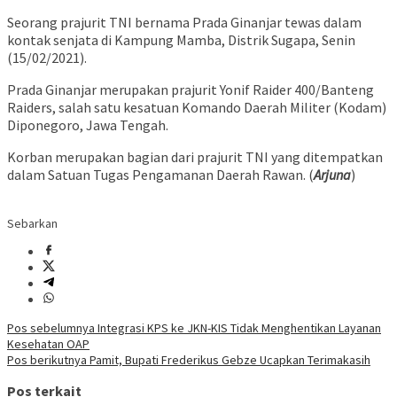
Seorang prajurit TNI bernama Prada Ginanjar tewas dalam
kontak senjata di Kampung Mamba, Distrik Sugapa, Senin
(15/02/2021).
Prada Ginanjar merupakan prajurit Yonif Raider 400/Banteng
Raiders, salah satu kesatuan Komando Daerah Militer (Kodam)
Diponegoro, Jawa Tengah.
Korban merupakan bagian dari prajurit TNI yang ditempatkan
dalam Satuan Tugas Pengamanan Daerah Rawan. (
Arjuna
)
Sebarkan
Navigasi
Pos sebelumnya
Integrasi KPS ke JKN-KIS Tidak Menghentikan Layanan
Kesehatan OAP
pos
Pos berikutnya
Pamit, Bupati Frederikus Gebze Ucapkan Terimakasih
Pos terkait