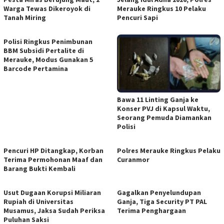
Warga Tewas Dikeroyok di
Merauke Ringkus 10 Pelaku
Tanah Miring
Pencuri Sapi
Polisi Ringkus Penimbunan
BBM Subsidi Pertalite di
Merauke, Modus Gunakan 5
Barcode Pertamina
Bawa 11 Linting Ganja ke
Konser PVJ di Kapsul Waktu,
Seorang Pemuda Diamankan
Polisi
Pencuri HP Ditangkap, Korban
Polres Merauke Ringkus Pelaku
Terima Permohonan Maaf dan
Curanmor
Barang Bukti Kembali
Usut Dugaan Korupsi Miliaran
Gagalkan Penyelundupan
Rupiah di Universitas
Ganja, Tiga Security PT PAL
Musamus, Jaksa Sudah Periksa
Terima Penghargaan
Puluhan Saksi