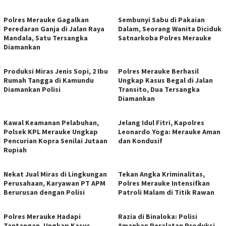
​Polres Merauke Gagalkan
Sembunyi Sabu di Pakaian
Peredaran Ganja di Jalan Raya
Dalam, Seorang Wanita Diciduk
Mandala, Satu Tersangka
Satnarkoba Polres Merauke
Diamankan
Produksi Miras Jenis Sopi, 2 Ibu
Polres Merauke Berhasil
Rumah Tangga di Kamundu
Ungkap Kasus Begal di Jalan
Diamankan Polisi
Transito, Dua Tersangka
Diamankan
Kawal Keamanan Pelabuhan,
Jelang Idul Fitri, Kapolres
Polsek KPL Merauke Ungkap
Leonardo Yoga: Merauke Aman
Pencurian Kopra Senilai Jutaan
dan Kondusif
Rupiah
Nekat Jual Miras di Lingkungan
Tekan Angka Kriminalitas,
Perusahaan, Karyawan PT APM
Polres Merauke Intensifkan
Berurusan dengan Polisi
Patroli Malam di Titik Rawan
Polres Merauke Hadapi
Razia di Binaloka: Polisi
Tantangan, Ungkap Kasus
Amankan Peralatan Produksi