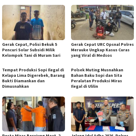
Gerak Cepat, Polisi Bekuk 5
Gerak Cepat URC Opsnal Polres
Pencuri Solar Subsidi Milik
Merauke Ungkap Kasus Curas
Kelompok Tani di Muram Sari
yang Viral di Medsos
Tempat Produksi Sopi Ilegal di
Polsek Muting Musnahkan
Kelapa Lima Digerebek, Barang
Bahan Baku Sopi dan Sita
Bukti Diamankan dan
Peralatan Produksi Miras
Dimusnahkan
Ilegal di Ulilin
Pesta Miras Berujung Maut, 2
Jelang Idul Adha 2026, Polres