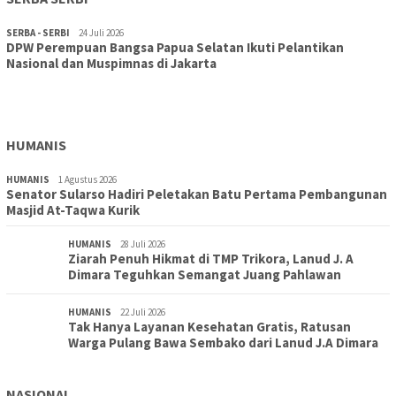
SERBA - SERBI
24 Juli 2026
DPW Perempuan Bangsa Papua Selatan Ikuti Pelantikan
TOPIK
30 Juli 2026
Nasional dan Muspimnas di Jakarta
Wujudkan Sekolah Adiwiyata:SD Inpres Polder Merauke
Gandeng TNI-Polri Gelar Karya Bakti dan Kampanye…
HUMANIS
HUMANIS
1 Agustus 2026
Senator Sularso Hadiri Peletakan Batu Pertama Pembangunan
Masjid At-Taqwa Kurik
HUMANIS
28 Juli 2026
Ziarah Penuh Hikmat di TMP Trikora, Lanud J. A
Dimara Teguhkan Semangat Juang Pahlawan
HUMANIS
22 Juli 2026
Tak Hanya Layanan Kesehatan Gratis, Ratusan
Warga Pulang Bawa Sembako dari Lanud J.A Dimara
NASIONAL