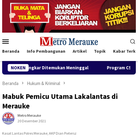
Loncat
ke
konten
Menu
Mobile
Beranda
Info Pembangunan
Artikel
Topik
Kabar Terki
itemukan Meninggal
NOKEN
Program CSR Unggulan Pertamina Patr
Beranda
Hukum & Kriminal
Mabuk Pemicu Utama Lakalantas di
Merauke
Metro Merauke
20 Desember 2021
Kasat Lantas Polres Merauke, AKP Dian Pietersz