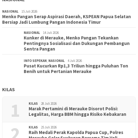
NASIONAL
15 Juli 2026
Menko Pangan Serap Aspirasi Daerah, KSPEAN Papua Selatan
Bersiap Jadi Lumbung Pangan Indonesia Timur
NASIONAL
14 Juli 2026
Kunker di Merauke, Menko Pangan Tekankan
Pentingnya Sosialisasi dan Dukungan Pembangun
Sentra Pangan
INFO SEPEKAN
,
NASIONAL
4 Juli 2026
Pusat Kucurkan Rp1,3 Triliun hingga Puluhan Ton
Benih untuk Pertanian Merauke
KILAS
1
KILAS
28 Juli 2026
Marak Pertamini di Merauke Disorot Polisi:
Legalitas, Harga BBM hingga Risiko Kebakaran
2
KILAS
25 Juli 2026
Raih Medali Perak Kapolda Papua Cup, Polres
Merauke Gelar Syukuran Bersama Tim Voli