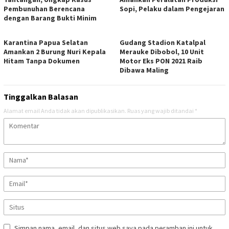
Pembunuhan Berencana
Sopi, Pelaku dalam Pengejaran
dengan Barang Bukti Minim
Karantina Papua Selatan
Gudang Stadion Katalpal
Amankan 2 Burung Nuri Kepala
Merauke Dibobol, 10 Unit
Hitam Tanpa Dokumen
Motor Eks PON 2021 Raib
Dibawa Maling
Tinggalkan Balasan
Alamat email Anda tidak akan dipublikasikan.
Ruas yang wajib ditandai
*
Simpan nama, email, dan situs web saya pada peramban ini untuk