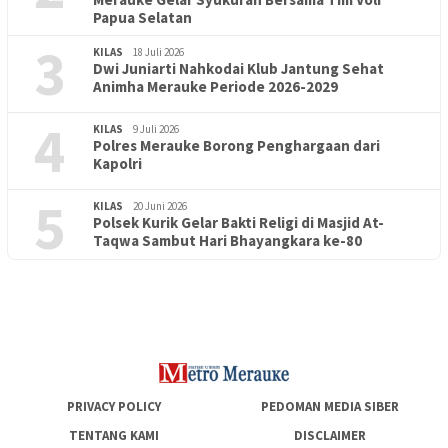
Papua Selatan
3
KILAS
18 Juli 2026
Dwi Juniarti Nahkodai Klub Jantung Sehat
Animha Merauke Periode 2026-2029
4
KILAS
9 Juli 2026
Polres Merauke Borong Penghargaan dari
Kapolri
5
KILAS
20 Juni 2026
Polsek Kurik Gelar Bakti Religi di Masjid At-
PENDIDIKAN
18 Juni 2026
Taqwa Sambut Hari Bhayangkara ke-80
Lepas Puluhan Peserta Didik, TK Yapis 2 Merauke Siapkan
Generasi Berkarakter dan Berakhlak
PRIVACY POLICY
PEDOMAN MEDIA SIBER
TENTANG KAMI
DISCLAIMER