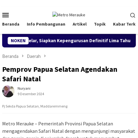
Loncat
ke
Menu
konten
Mobile
Beranda
Info Pembangunan
Artikel
Topik
Kabar Terki
smi Digelar, Siapkan Kepengurusan Definitif Lima Tahun Ke Depa
NOKEN
Beranda
Daerah
Pemprov Papua Selatan Agendakan
Safari Natal
Nuryani
9 Desember 2024
Pj Sekda Papua Selatan, Maddaremmeng
Metro Merauke – Pemerintah Provinsi Papua Selatan
mengagendakan Safari Natal dengan mengunjungi masyarakat