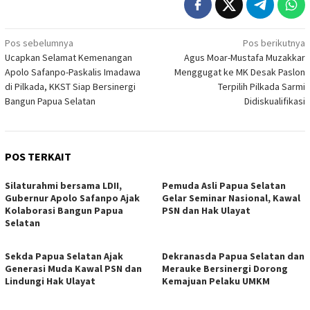
Navigasi
Pos sebelumnya
Pos berikutnya
Ucapkan Selamat Kemenangan
Agus Moar-Mustafa Muzakkar
pos
Apolo Safanpo-Paskalis Imadawa
Menggugat ke MK Desak Paslon
di Pilkada, KKST Siap Bersinergi
Terpilih Pilkada Sarmi
Bangun Papua Selatan
Didiskualifikasi
POS TERKAIT
Silaturahmi bersama LDII,
Pemuda Asli Papua Selatan
Gubernur Apolo Safanpo Ajak
Gelar Seminar Nasional, Kawal
Kolaborasi Bangun Papua
PSN dan Hak Ulayat
Selatan
Sekda Papua Selatan Ajak
Dekranasda Papua Selatan dan
Generasi Muda Kawal PSN dan
Merauke Bersinergi Dorong
Lindungi Hak Ulayat
Kemajuan Pelaku UMKM