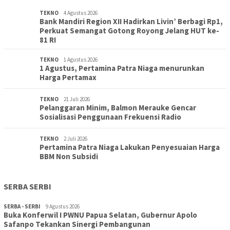
TEKNO
4 Agustus 2026
Bank Mandiri Region XII Hadirkan Livin’ Berbagi Rp1,
Perkuat Semangat Gotong Royong Jelang HUT ke-
81 RI
TEKNO
1 Agustus 2026
1 Agustus, Pertamina Patra Niaga menurunkan
Harga Pertamax
TEKNO
21 Juli 2026
Pelanggaran Minim, Balmon Merauke Gencar
Sosialisasi Penggunaan Frekuensi Radio
TEKNO
2 Juli 2026
Pertamina Patra Niaga Lakukan Penyesuaian Harga
BBM Non Subsidi
SERBA SERBI
SERBA - SERBI
9 Agustus 2026
Buka Konferwil I PWNU Papua Selatan, Gubernur Apolo
TOPIK
9 Agustus 2026
Safanpo Tekankan Sinergi Pembangunan
Konferwil I PWNU Papua Selatan Resmi Digelar, Siapkan