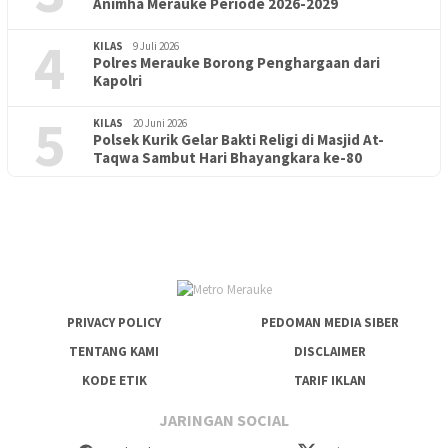
Animha Merauke Periode 2026-2029
4
KILAS
9 Juli 2026
Polres Merauke Borong Penghargaan dari
Kapolri
5
KILAS
20 Juni 2026
Polsek Kurik Gelar Bakti Religi di Masjid At-
PENDIDIKAN
18 Juni 2026
Taqwa Sambut Hari Bhayangkara ke-80
Lepas Puluhan Peserta Didik, TK Yapis 2 Merauke Siapkan
Generasi Berkarakter dan Berakhlak
PRIVACY POLICY
PEDOMAN MEDIA SIBER
TENTANG KAMI
DISCLAIMER
KODE ETIK
TARIF IKLAN
JARINGAN SOCIAL