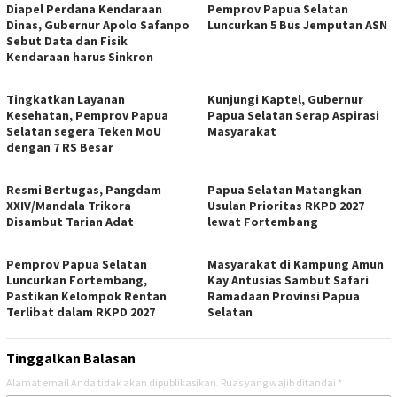
Diapel Perdana Kendaraan
Pemprov Papua Selatan
Dinas, Gubernur Apolo Safanpo
Luncurkan 5 Bus Jemputan ASN
Sebut Data dan Fisik
Kendaraan harus Sinkron
Tingkatkan Layanan
Kunjungi Kaptel, Gubernur
Kesehatan, Pemprov Papua
Papua Selatan Serap Aspirasi
Selatan segera Teken MoU
Masyarakat
dengan 7 RS Besar
Resmi Bertugas, Pangdam
Papua Selatan Matangkan
XXIV/Mandala Trikora
Usulan Prioritas RKPD 2027
Disambut Tarian Adat
lewat Fortembang
Pemprov Papua Selatan
Masyarakat di Kampung Amun
Luncurkan Fortembang,
Kay Antusias Sambut Safari
Pastikan Kelompok Rentan
Ramadaan Provinsi Papua
Terlibat dalam RKPD 2027
Selatan
Tinggalkan Balasan
Alamat email Anda tidak akan dipublikasikan.
Ruas yang wajib ditandai
*