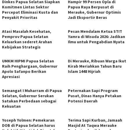
Dinkes Papua Selatan Siapkan
Hampir 99 Persen Opla di
Komitmen Lintas Sektor
Papua Raya Berpusat di
Percepat Eliminasi Kusta dan
Merauke, Gubernur Optimis
Penyakit Prioritas
Jadi Eksportir Beras
Atasi Masalah Kesehatan,
Pesan Mendalam Ketua STIT
Pemprov Papua Selatan
Yamra di Wisuda 2026: Jadikan
Keluarkan sederet Arahan
Ilmu untuk Pengabdian Nyata
Kebijakan Strategis
UMKM HIPMI Papua Selatan
Di Merauke, Ribuan Warga Ikut
Raih Penghargaan, Gubernur
Kirab Meriahkan Tahun Baru
Apolo Safanpo Berikan
Islam 1448 Hijriah
Apresiasi
Semangat I Muharram di Papua
Peternakan Sapi Program
Selatan, Gubernur Serukan
Pusat, Dinas Hanya Petakan
Satukan Perbedaan sebagai
Potensi Daerah
Kekuatan
Yoseph Yolmen: Pemekaran
Terima Sapi Kurban, Jamaah
DOB di Papua Selatan harus
Masjid At Taqwa Merauke