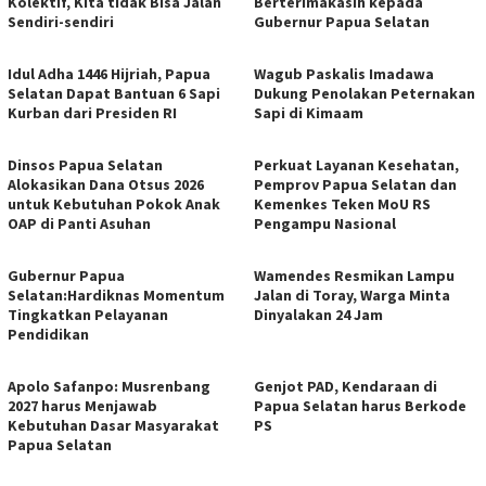
Kolektif, Kita tidak Bisa Jalan
Berterimakasih kepada
Sendiri-sendiri
Gubernur Papua Selatan
Idul Adha 1446 Hijriah, Papua
Wagub Paskalis Imadawa
Selatan Dapat Bantuan 6 Sapi
Dukung Penolakan Peternakan
Kurban dari Presiden RI
Sapi di Kimaam
Dinsos Papua Selatan
Perkuat Layanan Kesehatan,
Alokasikan Dana Otsus 2026
Pemprov Papua Selatan dan
untuk Kebutuhan Pokok Anak
Kemenkes Teken MoU RS
OAP di Panti Asuhan
Pengampu Nasional
Gubernur Papua
Wamendes Resmikan Lampu
Selatan:Hardiknas Momentum
Jalan di Toray, Warga Minta
Tingkatkan Pelayanan
Dinyalakan 24 Jam
Pendidikan
Apolo Safanpo: Musrenbang
Genjot PAD, Kendaraan di
2027 harus Menjawab
Papua Selatan harus Berkode
Kebutuhan Dasar Masyarakat
PS
Papua Selatan