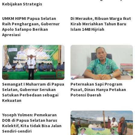
Kebijakan Strategis
UMKM HIPMI Papua Selatan
Di Merauke, Ribuan Warga Ikut
Raih Penghargaan, Gubernur
Kirab Meriahkan Tahun Baru
Apolo Safanpo Berikan
Islam 1448 Hijriah
Apresiasi
Semangat I Muharram di Papua
Peternakan Sapi Program
Selatan, Gubernur Serukan
Pusat, Dinas Hanya Petakan
Satukan Perbedaan sebagai
Potensi Daerah
Kekuatan
Yoseph Yolmen: Pemekaran
DOB di Papua Selatan harus
Kolektif, Kita tidak Bisa Jalan
Sendiri-sendiri