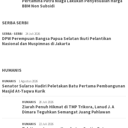
Pertamina Patra Niaga Lakukan Penyesuaian Harga
BBM Non Subsidi
SERBA SERBI
SERBA - SERBI
24 Juli 2026
DPW Perempuan Bangsa Papua Selatan Ikuti Pelantikan
TOPIK
30 Juli 2026
Nasional dan Muspimnas di Jakarta
Wujudkan Sekolah Adiwiyata:SD Inpres Polder Merauke
Gandeng TNI-Polri Gelar Karya Bakti dan Kampanye…
HUMANIS
HUMANIS
1 Agustus 2026
Senator Sularso Hadiri Peletakan Batu Pertama Pembangunan
Masjid At-Taqwa Kurik
HUMANIS
28 Juli 2026
Ziarah Penuh Hikmat di TMP Trikora, Lanud J. A
Dimara Teguhkan Semangat Juang Pahlawan
HUMANIS
22 Juli 2026