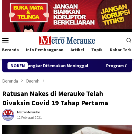
Loncat
ke
konten
Menu
Mobile
Beranda
Info Pembangunan
Artikel
Topik
Kabar Terki
 Ditemukan Meninggal
NOKEN
Program CSR Unggulan Pertamina P
Beranda
Daerah
Ratusan Nakes di Merauke Telah
Divaksin Covid 19 Tahap Pertama
Metro Merauke
12 Februari 2021