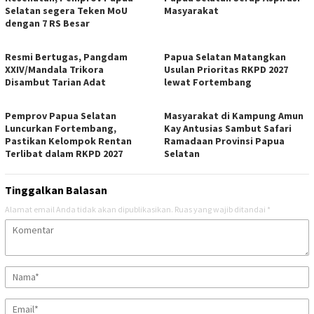
Selatan segera Teken MoU
Masyarakat
dengan 7 RS Besar
Resmi Bertugas, Pangdam
Papua Selatan Matangkan
XXIV/Mandala Trikora
Usulan Prioritas RKPD 2027
Disambut Tarian Adat
lewat Fortembang
Pemprov Papua Selatan
Masyarakat di Kampung Amun
Luncurkan Fortembang,
Kay Antusias Sambut Safari
Pastikan Kelompok Rentan
Ramadaan Provinsi Papua
Terlibat dalam RKPD 2027
Selatan
Tinggalkan Balasan
Alamat email Anda tidak akan dipublikasikan.
Ruas yang wajib ditandai
*