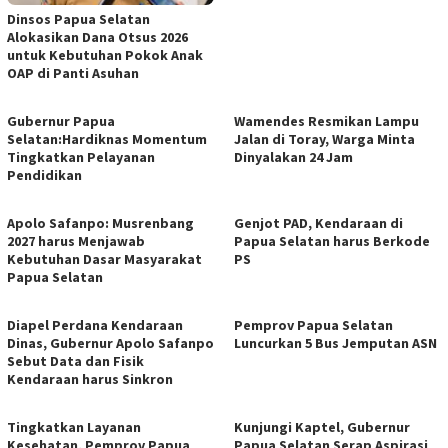
Dinsos Papua Selatan
Alokasikan Dana Otsus 2026
untuk Kebutuhan Pokok Anak
OAP di Panti Asuhan
Gubernur Papua
Wamendes Resmikan Lampu
Selatan:Hardiknas Momentum
Jalan di Toray, Warga Minta
Tingkatkan Pelayanan
Dinyalakan 24 Jam
Pendidikan
Apolo Safanpo: Musrenbang
Genjot PAD, Kendaraan di
2027 harus Menjawab
Papua Selatan harus Berkode
Kebutuhan Dasar Masyarakat
PS
Papua Selatan
Diapel Perdana Kendaraan
Pemprov Papua Selatan
Dinas, Gubernur Apolo Safanpo
Luncurkan 5 Bus Jemputan ASN
Sebut Data dan Fisik
Kendaraan harus Sinkron
Tingkatkan Layanan
Kunjungi Kaptel, Gubernur
Kesehatan, Pemprov Papua
Papua Selatan Serap Aspirasi