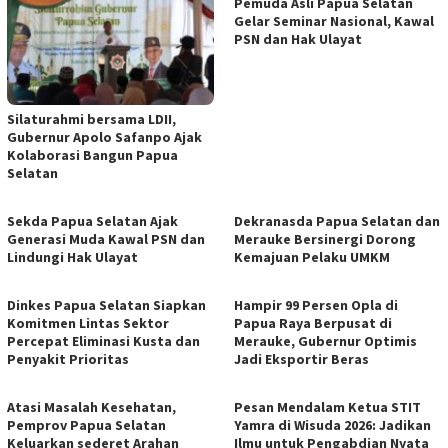
Pemuda Asli Papua Selatan
Gelar Seminar Nasional, Kawal
PSN dan Hak Ulayat
Silaturahmi bersama LDII,
Gubernur Apolo Safanpo Ajak
Kolaborasi Bangun Papua
Selatan
Sekda Papua Selatan Ajak
Dekranasda Papua Selatan dan
Generasi Muda Kawal PSN dan
Merauke Bersinergi Dorong
Lindungi Hak Ulayat
Kemajuan Pelaku UMKM
Dinkes Papua Selatan Siapkan
Hampir 99 Persen Opla di
Komitmen Lintas Sektor
Papua Raya Berpusat di
Percepat Eliminasi Kusta dan
Merauke, Gubernur Optimis
Penyakit Prioritas
Jadi Eksportir Beras
Atasi Masalah Kesehatan,
Pesan Mendalam Ketua STIT
Pemprov Papua Selatan
Yamra di Wisuda 2026: Jadikan
Keluarkan sederet Arahan
Ilmu untuk Pengabdian Nyata