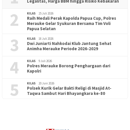
Legalitas, Harga BBM hingga Risiko Kebakaran
2
KILAS
25 Juli 2026
Raih Medali Perak Kapolda Papua Cup, Polres
Merauke Gelar Syukuran Bersama Tim Voli
Papua Selatan
3
KILAS
18 Juli 2026
Dwi Juniarti Nahkodai Klub Jantung Sehat
Animha Merauke Periode 2026-2029
4
KILAS
9 Juli 2026
Polres Merauke Borong Penghargaan dari
Kapolri
5
KILAS
20 Juni 2026
Polsek Kurik Gelar Bakti Religi di Masjid At-
PENDIDIKAN
18 Juni 2026
Taqwa Sambut Hari Bhayangkara ke-80
Lepas Puluhan Peserta Didik, TK Yapis 2 Merauke Siapkan
Generasi Berkarakter dan Berakhlak