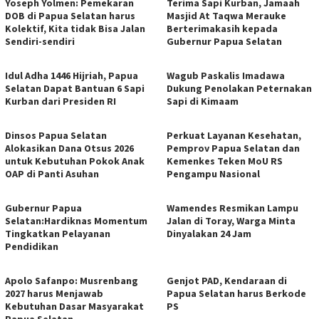
Yoseph Yolmen: Pemekaran
Terima Sapi Kurban, Jamaah
DOB di Papua Selatan harus
Masjid At Taqwa Merauke
Kolektif, Kita tidak Bisa Jalan
Berterimakasih kepada
Sendiri-sendiri
Gubernur Papua Selatan
Idul Adha 1446 Hijriah, Papua
Wagub Paskalis Imadawa
Selatan Dapat Bantuan 6 Sapi
Dukung Penolakan Peternakan
Kurban dari Presiden RI
Sapi di Kimaam
Dinsos Papua Selatan
Perkuat Layanan Kesehatan,
Alokasikan Dana Otsus 2026
Pemprov Papua Selatan dan
untuk Kebutuhan Pokok Anak
Kemenkes Teken MoU RS
OAP di Panti Asuhan
Pengampu Nasional
Gubernur Papua
Wamendes Resmikan Lampu
Selatan:Hardiknas Momentum
Jalan di Toray, Warga Minta
Tingkatkan Pelayanan
Dinyalakan 24 Jam
Pendidikan
Apolo Safanpo: Musrenbang
Genjot PAD, Kendaraan di
2027 harus Menjawab
Papua Selatan harus Berkode
Kebutuhan Dasar Masyarakat
PS
Papua Selatan