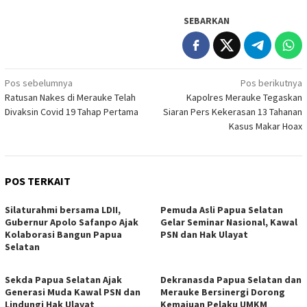
SEBARKAN
Navigasi
Pos sebelumnya
Pos berikutnya
Ratusan Nakes di Merauke Telah
Kapolres Merauke Tegaskan
pos
Divaksin Covid 19 Tahap Pertama
Siaran Pers Kekerasan 13 Tahanan
Kasus Makar Hoax
POS TERKAIT
Silaturahmi bersama LDII,
Pemuda Asli Papua Selatan
Gubernur Apolo Safanpo Ajak
Gelar Seminar Nasional, Kawal
Kolaborasi Bangun Papua
PSN dan Hak Ulayat
Selatan
Sekda Papua Selatan Ajak
Dekranasda Papua Selatan dan
Generasi Muda Kawal PSN dan
Merauke Bersinergi Dorong
Lindungi Hak Ulayat
Kemajuan Pelaku UMKM