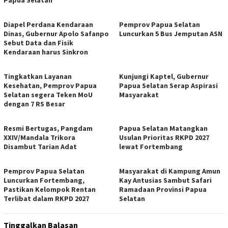
Diapel Perdana Kendaraan
Pemprov Papua Selatan
Dinas, Gubernur Apolo Safanpo
Luncurkan 5 Bus Jemputan ASN
Sebut Data dan Fisik
Kendaraan harus Sinkron
Tingkatkan Layanan
Kunjungi Kaptel, Gubernur
Kesehatan, Pemprov Papua
Papua Selatan Serap Aspirasi
Selatan segera Teken MoU
Masyarakat
dengan 7 RS Besar
Resmi Bertugas, Pangdam
Papua Selatan Matangkan
XXIV/Mandala Trikora
Usulan Prioritas RKPD 2027
Disambut Tarian Adat
lewat Fortembang
Pemprov Papua Selatan
Masyarakat di Kampung Amun
Luncurkan Fortembang,
Kay Antusias Sambut Safari
Pastikan Kelompok Rentan
Ramadaan Provinsi Papua
Terlibat dalam RKPD 2027
Selatan
Tinggalkan Balasan