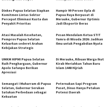
Dinkes Papua Selatan Siapkan
Hampir 99 Persen Opla di
Komitmen Lintas Sektor
Papua Raya Berpusat di
Percepat Eliminasi Kusta dan
Merauke, Gubernur Optimis
Penyakit Prioritas
Jadi Eksportir Beras
Atasi Masalah Kesehatan,
Pesan Mendalam Ketua STIT
Pemprov Papua Selatan
Yamra di Wisuda 2026: Jadikan
Keluarkan sederet Arahan
Ilmu untuk Pengabdian Nyata
Kebijakan Strategis
UMKM HIPMI Papua Selatan
Di Merauke, Ribuan Warga Ikut
Raih Penghargaan, Gubernur
Kirab Meriahkan Tahun Baru
Apolo Safanpo Berikan
Islam 1448 Hijriah
Apresiasi
Semangat I Muharram di Papua
Peternakan Sapi Program
Selatan, Gubernur Serukan
Pusat, Dinas Hanya Petakan
Satukan Perbedaan sebagai
Potensi Daerah
Kekuatan