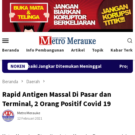
Loncat
ke
konten
Menu
Mobile
Beranda
Info Pembangunan
Artikel
Topik
Kabar Terki
iki Jangkar Ditemukan Meninggal
NOKEN
Program CSR Unggulan P
Beranda
Daerah
Rapid Antigen Massal Di Pasar dan
Terminal, 2 Orang Positif Covid 19
Metro Merauke
12 Februari 2021