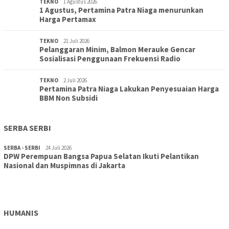
TEKNO
1 Agustus 2026
1 Agustus, Pertamina Patra Niaga menurunkan
Harga Pertamax
TEKNO
21 Juli 2026
Pelanggaran Minim, Balmon Merauke Gencar
Sosialisasi Penggunaan Frekuensi Radio
TEKNO
2 Juli 2026
Pertamina Patra Niaga Lakukan Penyesuaian Harga
BBM Non Subsidi
SERBA SERBI
SERBA - SERBI
24 Juli 2026
DPW Perempuan Bangsa Papua Selatan Ikuti Pelantikan
TOPIK
30 Juli 2026
Nasional dan Muspimnas di Jakarta
Wujudkan Sekolah Adiwiyata:SD Inpres Polder Merauke
Gandeng TNI-Polri Gelar Karya Bakti dan Kampanye…
HUMANIS