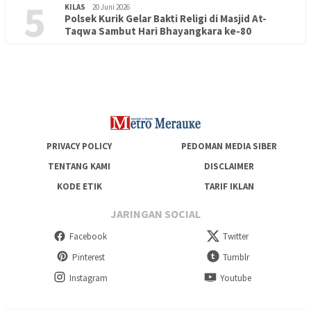
5
KILAS
20 Juni 2026
Polsek Kurik Gelar Bakti Religi di Masjid At-
PENDIDIKAN
18 Juni 2026
Taqwa Sambut Hari Bhayangkara ke-80
Lepas Puluhan Peserta Didik, TK Yapis 2 Merauke Siapkan
Generasi Berkarakter dan Berakhlak
PRIVACY POLICY
PEDOMAN MEDIA SIBER
TENTANG KAMI
DISCLAIMER
KODE ETIK
TARIF IKLAN
JARINGAN SOCIAL
Facebook
Twitter
Pinterest
Tumblr
Instagram
Youtube