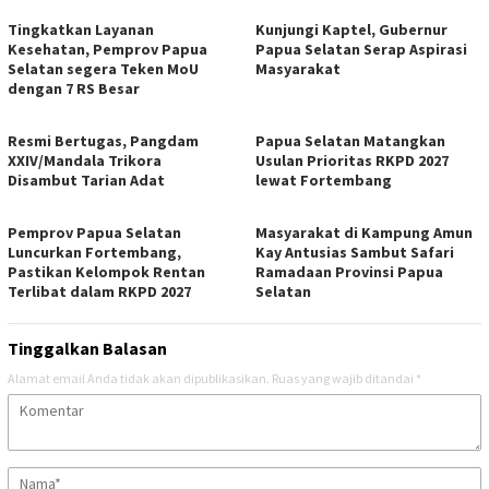
Tingkatkan Layanan
Kunjungi Kaptel, Gubernur
Kesehatan, Pemprov Papua
Papua Selatan Serap Aspirasi
Selatan segera Teken MoU
Masyarakat
dengan 7 RS Besar
Resmi Bertugas, Pangdam
Papua Selatan Matangkan
XXIV/Mandala Trikora
Usulan Prioritas RKPD 2027
Disambut Tarian Adat
lewat Fortembang
Pemprov Papua Selatan
Masyarakat di Kampung Amun
Luncurkan Fortembang,
Kay Antusias Sambut Safari
Pastikan Kelompok Rentan
Ramadaan Provinsi Papua
Terlibat dalam RKPD 2027
Selatan
Tinggalkan Balasan
Alamat email Anda tidak akan dipublikasikan.
Ruas yang wajib ditandai
*