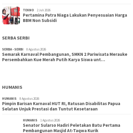
TEKNO
2 Juli 2026
Pertamina Patra Niaga Lakukan Penyesuaian Harga
BBM Non Subsidi
SERBA SERBI
SERBA - SERBI
8 Agustus 2026
Semarak Karnaval Pembangunan, SMKN 2 Pariwisata Merauke
Persembahkan Kue Merah Putih Karya Siswa unt…
TOPIK
8 Agustus 2026
Aksi Cepat DLH Merauke Atasi Sampah Karnaval
HUMANIS
HUMANIS
8 Agustus 2026
Pimpin Barisan Karnaval HUT RI, Ratusan Disabilitas Papua
Selatan Unjuk Prestasi dan Tuntut Kesetaraan
HUMANIS
1 Agustus 2026
Senator Sularso Hadiri Peletakan Batu Pertama
Pembangunan Masjid At-Taqwa Kurik