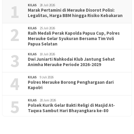
1
KILAS
28 Juli 2026
Marak Pertamini di Merauke Disorot Polisi:
Legalitas, Harga BBM hingga Risiko Kebakaran
2
KILAS
25 Juli 2026
Raih Medali Perak Kapolda Papua Cup, Polres
Merauke Gelar Syukuran Bersama Tim Voli
Papua Selatan
3
KILAS
18 Juli 2026
Dwi Juniarti Nahkodai Klub Jantung Sehat
Animha Merauke Periode 2026-2029
4
KILAS
9 Juli 2026
Polres Merauke Borong Penghargaan dari
Kapolri
5
KILAS
20 Juni 2026
Polsek Kurik Gelar Bakti Religi di Masjid At-
PENDIDIKAN
18 Juni 2026
Taqwa Sambut Hari Bhayangkara ke-80
Lepas Puluhan Peserta Didik, TK Yapis 2 Merauke Siapkan
Generasi Berkarakter dan Berakhlak