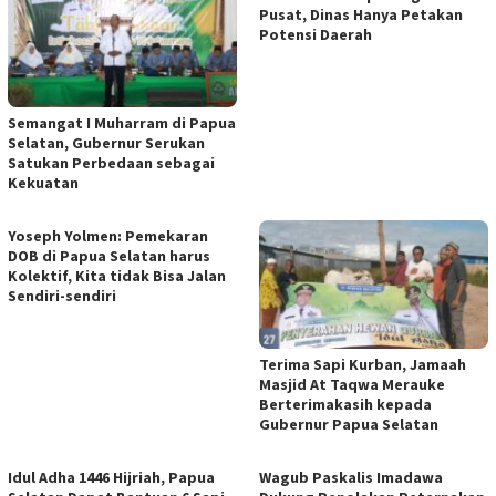
Pusat, Dinas Hanya Petakan
Potensi Daerah
Semangat I Muharram di Papua
Selatan, Gubernur Serukan
Satukan Perbedaan sebagai
Kekuatan
Yoseph Yolmen: Pemekaran
DOB di Papua Selatan harus
Kolektif, Kita tidak Bisa Jalan
Sendiri-sendiri
Terima Sapi Kurban, Jamaah
Masjid At Taqwa Merauke
Berterimakasih kepada
Gubernur Papua Selatan
Idul Adha 1446 Hijriah, Papua
Wagub Paskalis Imadawa