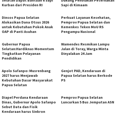
Selatan Dapat Bantuan 6 Sapi
Dukung Penolakan Peternakan
Kurban dari Presiden RI
Sapi di Kimaam
Dinsos Papua Selatan
Perkuat Layanan Kesehatan,
Alokasikan Dana Otsus 2026
Pemprov Papua Selatan dan
untuk Kebutuhan Pokok Anak
Kemenkes Teken MoU RS
OAP di Panti Asuhan
Pengampu Nasional
Gubernur Papua
Wamendes Resmikan Lampu
Selatan:Hardiknas Momentum
Jalan di Toray, Warga Minta
Tingkatkan Pelayanan
Dinyalakan 24 Jam
Pendidikan
Apolo Safanpo: Musrenbang
Genjot PAD, Kendaraan di
2027 harus Menjawab
Papua Selatan harus Berkode
Kebutuhan Dasar Masyarakat
PS
Papua Selatan
Diapel Perdana Kendaraan
Pemprov Papua Selatan
Dinas, Gubernur Apolo Safanpo
Luncurkan 5 Bus Jemputan ASN
Sebut Data dan Fisik
Kendaraan harus Sinkron