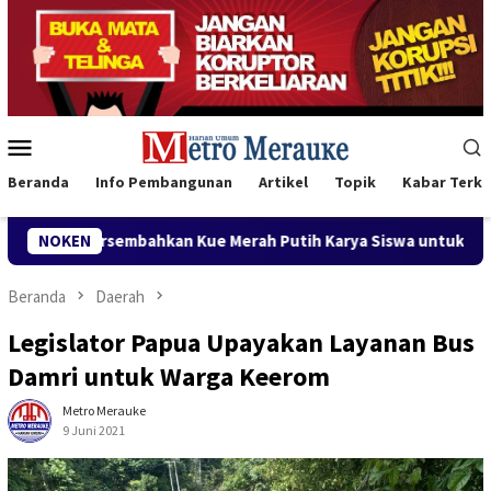
Loncat
ke
konten
Menu
Mobile
Beranda
Info Pembangunan
Artikel
Topik
Kabar Terki
hkan Kue Merah Putih Karya Siswa untuk Wabup Fauzun Nihayah
NOKEN
Beranda
Daerah
Legislator Papua Upayakan Layanan Bus
Damri untuk Warga Keerom
Metro Merauke
9 Juni 2021