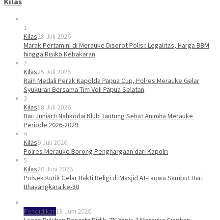
Kilas
1
Kilas
28 Juli 2026
Marak Pertamini di Merauke Disorot Polisi: Legalitas, Harga BBM
hingga Risiko Kebakaran
2
Kilas
25 Juli 2026
Raih Medali Perak Kapolda Papua Cup, Polres Merauke Gelar
Syukuran Bersama Tim Voli Papua Selatan
3
Kilas
18 Juli 2026
Dwi Juniarti Nahkodai Klub Jantung Sehat Animha Merauke
Periode 2026-2029
4
Kilas
9 Juli 2026
Polres Merauke Borong Penghargaan dari Kapolri
5
Kilas
20 Juni 2026
Polsek Kurik Gelar Bakti Religi di Masjid At-Taqwa Sambut Hari
Bhayangkara ke-80
Pendidikan
18 Juni 2026