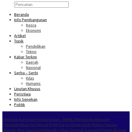
Beranda
Info Pembangunan
Kesra
Ekonomi
Artikel
Topik
Pendidikan
Tekno
Kabar Terkini
Daerah
Nasional
Serba – Serbi
Kilas
Humanis
Liputan Khusus
Peristiwa
Info Sepekan
Politik
NOKEN
Semarak Karnaval Pembangunan, SMKN 2 Pariwisata Merauke
Persembahkan Kue Merah Putih Karya Siswa untuk Wabup Fauzun
Nihayah
Aksi Cepat DLH Merauke Atasi Sampah Karnaval
Pimpin Barisan