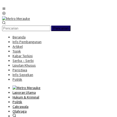
Loncat
ke
Menu
konten
Mobile
Pencarian
Beranda
Info Pembangunan
Artikel
Topik
Kabar Terkini
Serba – Serbi
Liputan Khusus
Peristiwa
Info Sepekan
Politik
Laporan Utama
Hukum & Kriminal
Politik
Cakrawala
Olahraga