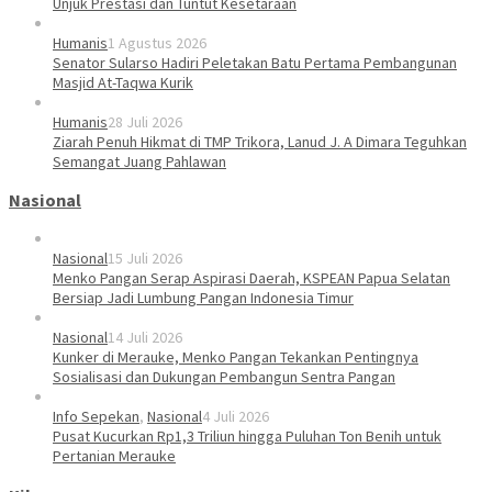
Unjuk Prestasi dan Tuntut Kesetaraan
Humanis
1 Agustus 2026
Senator Sularso Hadiri Peletakan Batu Pertama Pembangunan
Masjid At-Taqwa Kurik
Humanis
28 Juli 2026
Ziarah Penuh Hikmat di TMP Trikora, Lanud J. A Dimara Teguhkan
Semangat Juang Pahlawan
Nasional
Nasional
15 Juli 2026
Menko Pangan Serap Aspirasi Daerah, KSPEAN Papua Selatan
Bersiap Jadi Lumbung Pangan Indonesia Timur
Nasional
14 Juli 2026
Kunker di Merauke, Menko Pangan Tekankan Pentingnya
Sosialisasi dan Dukungan Pembangun Sentra Pangan
Info Sepekan
,
Nasional
4 Juli 2026
Pusat Kucurkan Rp1,3 Triliun hingga Puluhan Ton Benih untuk
Pertanian Merauke