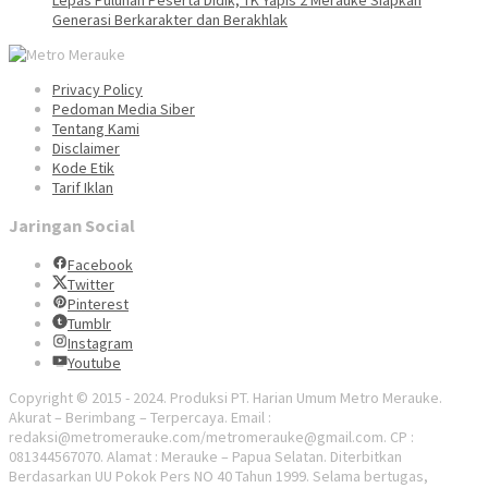
Lepas Puluhan Peserta Didik, TK Yapis 2 Merauke Siapkan
Generasi Berkarakter dan Berakhlak
Privacy Policy
Pedoman Media Siber
Tentang Kami
Disclaimer
Kode Etik
Tarif Iklan
Jaringan Social
Facebook
Twitter
Pinterest
Tumblr
Instagram
Youtube
Copyright © 2015 - 2024. Produksi PT. Harian Umum Metro Merauke.
Akurat – Berimbang – Terpercaya. Email :
redaksi@metromerauke.com/metromerauke@gmail.com. CP :
081344567070. Alamat : Merauke – Papua Selatan. Diterbitkan
Berdasarkan UU Pokok Pers NO 40 Tahun 1999. Selama bertugas,