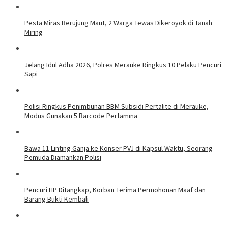
Pesta Miras Berujung Maut, 2 Warga Tewas Dikeroyok di Tanah
Miring
Jelang Idul Adha 2026, Polres Merauke Ringkus 10 Pelaku Pencuri
Sapi
Polisi Ringkus Penimbunan BBM Subsidi Pertalite di Merauke,
Modus Gunakan 5 Barcode Pertamina
Bawa 11 Linting Ganja ke Konser PVJ di Kapsul Waktu, Seorang
Pemuda Diamankan Polisi
Pencuri HP Ditangkap, Korban Terima Permohonan Maaf dan
Barang Bukti Kembali