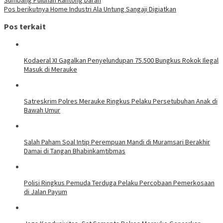
Sumbang Puluhan Kantong Darah
pos
Pos berikutnya
Home Industri Ala Untung Sangaji Digiatkan
Pos terkait
​Kodaeral XI Gagalkan Penyelundupan 75.500 Bungkus Rokok Ilegal
Masuk di Merauke
Satreskrim Polres Merauke Ringkus Pelaku Persetubuhan Anak di
Bawah Umur
Salah Paham Soal Intip Perempuan Mandi di Muramsari Berakhir
Damai di Tangan Bhabinkamtibmas
Polisi Ringkus Pemuda Terduga Pelaku Percobaan Pemerkosaan
di Jalan Payum