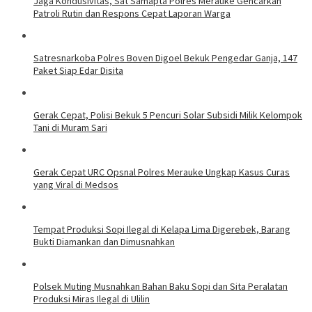
Jaga Kondusivitas, Sat Samapta Polres Merauke Gencarkan
Patroli Rutin dan Respons Cepat Laporan Warga
Satresnarkoba Polres Boven Digoel Bekuk Pengedar Ganja, 147
Paket Siap Edar Disita
Gerak Cepat, Polisi Bekuk 5 Pencuri Solar Subsidi Milik Kelompok
Tani di Muram Sari
Gerak Cepat URC Opsnal Polres Merauke Ungkap Kasus Curas
yang Viral di Medsos
Tempat Produksi Sopi Ilegal di Kelapa Lima Digerebek, Barang
Bukti Diamankan dan Dimusnahkan
Polsek Muting Musnahkan Bahan Baku Sopi dan Sita Peralatan
Produksi Miras Ilegal di Ulilin