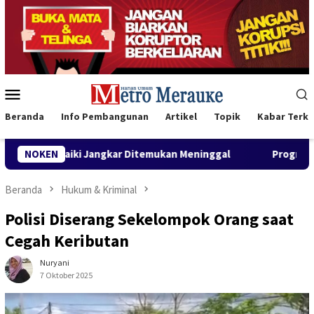
Loncat
ke
konten
Menu
Mobile
Beranda
Info Pembangunan
Artikel
Topik
Kabar Terki
Jangkar Ditemukan Meninggal
NOKEN
Program CSR Unggulan Pertam
Beranda
Hukum & Kriminal
Polisi Diserang Sekelompok Orang saat
Cegah Keributan
Nuryani
7 Oktober 2025