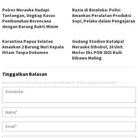
Polres Merauke Hadapi
Razia di Binaloka: Polisi
Tantangan, Ungkap Kasus
Amankan Peralatan Produksi
Pembunuhan Berencana
Sopi, Pelaku dalam Pengejaran
dengan Barang Bukti Minim
Karantina Papua Selatan
Gudang Stadion Katalpal
Amankan 2 Burung Nuri Kepala
Merauke Dibobol, 10 Unit
Hitam Tanpa Dokumen
Motor Eks PON 2021 Raib
Dibawa Maling
Tinggalkan Balasan
Alamat email Anda tidak akan dipublikasikan.
Ruas yang wajib ditandai
*