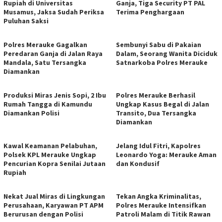
Rupiah di Universitas
Ganja, Tiga Security PT PAL
Musamus, Jaksa Sudah Periksa
Terima Penghargaan
Puluhan Saksi
​Polres Merauke Gagalkan
Sembunyi Sabu di Pakaian
Peredaran Ganja di Jalan Raya
Dalam, Seorang Wanita Diciduk
Mandala, Satu Tersangka
Satnarkoba Polres Merauke
Diamankan
Produksi Miras Jenis Sopi, 2 Ibu
Polres Merauke Berhasil
Rumah Tangga di Kamundu
Ungkap Kasus Begal di Jalan
Diamankan Polisi
Transito, Dua Tersangka
Diamankan
Kawal Keamanan Pelabuhan,
Jelang Idul Fitri, Kapolres
Polsek KPL Merauke Ungkap
Leonardo Yoga: Merauke Aman
Pencurian Kopra Senilai Jutaan
dan Kondusif
Rupiah
Nekat Jual Miras di Lingkungan
Tekan Angka Kriminalitas,
Perusahaan, Karyawan PT APM
Polres Merauke Intensifkan
Berurusan dengan Polisi
Patroli Malam di Titik Rawan