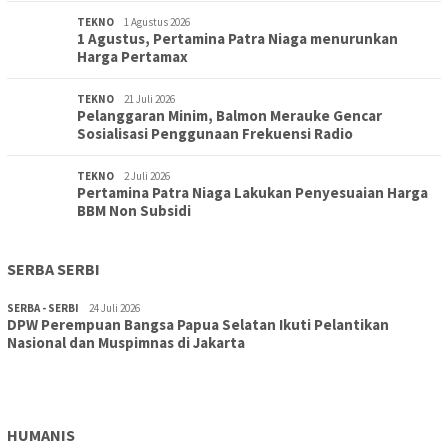
TEKNO
1 Agustus 2026
1 Agustus, Pertamina Patra Niaga menurunkan
Harga Pertamax
TEKNO
21 Juli 2026
Pelanggaran Minim, Balmon Merauke Gencar
Sosialisasi Penggunaan Frekuensi Radio
TEKNO
2 Juli 2026
Pertamina Patra Niaga Lakukan Penyesuaian Harga
BBM Non Subsidi
SERBA SERBI
SERBA - SERBI
24 Juli 2026
DPW Perempuan Bangsa Papua Selatan Ikuti Pelantikan
TOPIK
30 Juli 2026
Nasional dan Muspimnas di Jakarta
Wujudkan Sekolah Adiwiyata:SD Inpres Polder Merauke
Gandeng TNI-Polri Gelar Karya Bakti dan Kampanye…
HUMANIS