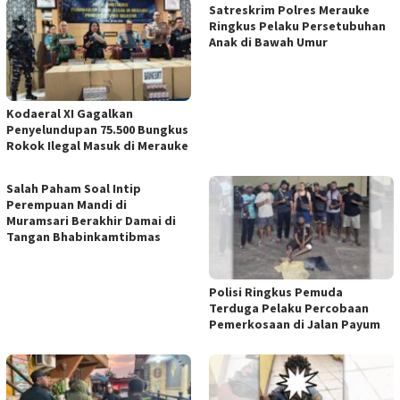
Satreskrim Polres Merauke
Ringkus Pelaku Persetubuhan
Anak di Bawah Umur
​Kodaeral XI Gagalkan
Penyelundupan 75.500 Bungkus
Rokok Ilegal Masuk di Merauke
Salah Paham Soal Intip
Perempuan Mandi di
Muramsari Berakhir Damai di
Tangan Bhabinkamtibmas
Polisi Ringkus Pemuda
Terduga Pelaku Percobaan
Pemerkosaan di Jalan Payum