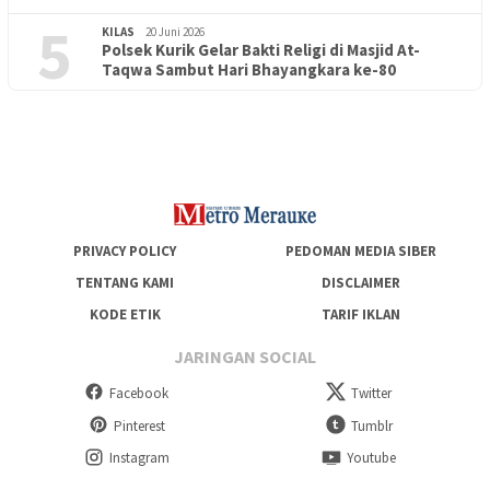
5
KILAS
20 Juni 2026
Polsek Kurik Gelar Bakti Religi di Masjid At-
PENDIDIKAN
18 Juni 2026
Taqwa Sambut Hari Bhayangkara ke-80
Lepas Puluhan Peserta Didik, TK Yapis 2 Merauke Siapkan
Generasi Berkarakter dan Berakhlak
PRIVACY POLICY
PEDOMAN MEDIA SIBER
TENTANG KAMI
DISCLAIMER
KODE ETIK
TARIF IKLAN
JARINGAN SOCIAL
Facebook
Twitter
Pinterest
Tumblr
Instagram
Youtube