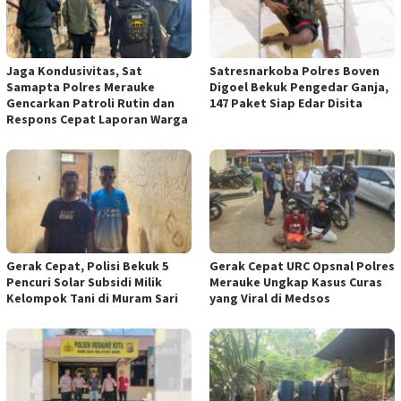
Jaga Kondusivitas, Sat
Satresnarkoba Polres Boven
Samapta Polres Merauke
Digoel Bekuk Pengedar Ganja,
Gencarkan Patroli Rutin dan
147 Paket Siap Edar Disita
Respons Cepat Laporan Warga
Gerak Cepat, Polisi Bekuk 5
Gerak Cepat URC Opsnal Polres
Pencuri Solar Subsidi Milik
Merauke Ungkap Kasus Curas
Kelompok Tani di Muram Sari
yang Viral di Medsos