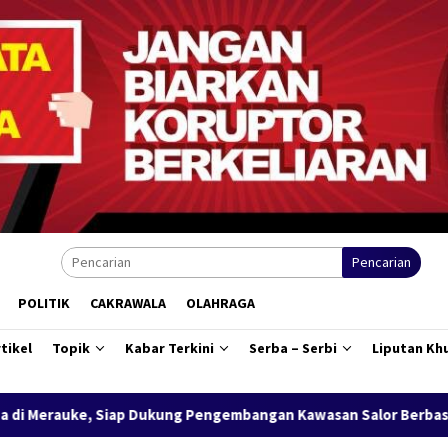
Pencarian
POLITIK
CAKRAWALA
OLAHRAGA
tikel
Topik
Kabar Terkini
Serba – Serbi
Liputan Kh
Pengembangan Kawasan Salor Berbasis Potensi Lokal
Bank 