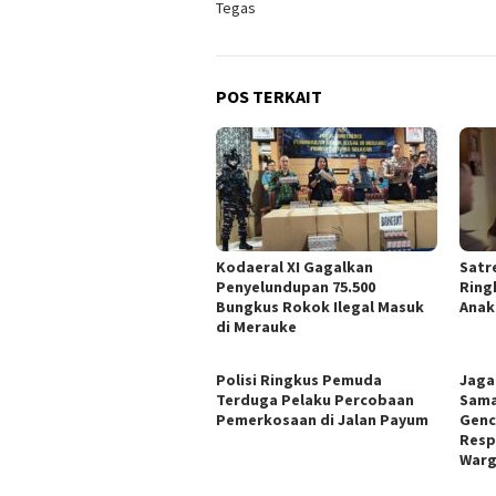
Tegas
POS TERKAIT
​Kodaeral XI Gagalkan
Satr
Penyelundupan 75.500
Ring
Bungkus Rokok Ilegal Masuk
Anak
di Merauke
Polisi Ringkus Pemuda
Jaga
Terduga Pelaku Percobaan
Sama
Pemerkosaan di Jalan Payum
Genc
Resp
War