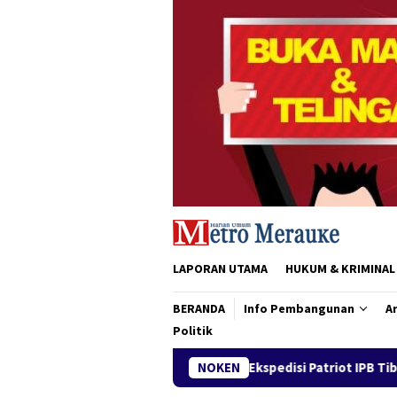
Loncat
ke
konten
LAPORAN UTAMA
HUKUM & KRIMINAL
BERANDA
Info Pembangunan
Ar
Politik
Tim Ekspedisi Patriot IPB Tiba di Merauke, Siap Dukung 
NOKEN