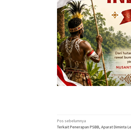
Navigasi
Pos sebelumnya
Terkait Penerapan PSBB, Aparat Diminta L
pos