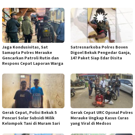
Jaga Kondusivitas, Sat
Satresnarkoba Polres Boven
Samapta Polres Merauke
Digoel Bekuk Pengedar Ganja,
Gencarkan Patroli Rutin dan
147 Paket Siap Edar Disita
Respons Cepat Laporan Warga
Gerak Cepat, Polisi Bekuk 5
Gerak Cepat URC Opsnal Polres
Pencuri Solar Subsidi Milik
Merauke Ungkap Kasus Curas
Kelompok Tani di Muram Sari
yang Viral di Medsos