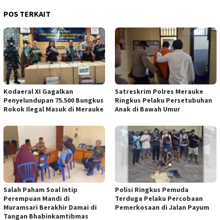
POS TERKAIT
​Kodaeral XI Gagalkan
Satreskrim Polres Merauke
Penyelundupan 75.500 Bungkus
Ringkus Pelaku Persetubuhan
Rokok Ilegal Masuk di Merauke
Anak di Bawah Umur
Salah Paham Soal Intip
Polisi Ringkus Pemuda
Perempuan Mandi di
Terduga Pelaku Percobaan
Muramsari Berakhir Damai di
Pemerkosaan di Jalan Payum
Tangan Bhabinkamtibmas