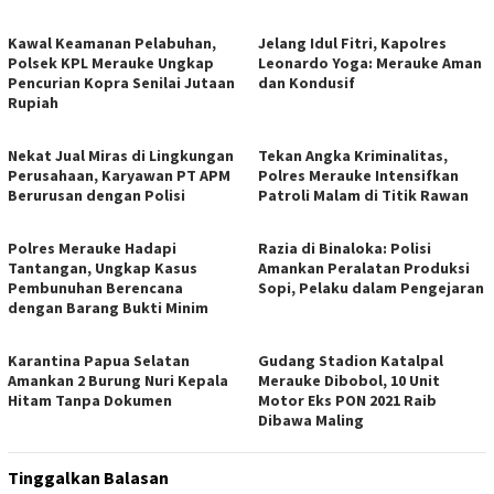
Kawal Keamanan Pelabuhan,
Jelang Idul Fitri, Kapolres
Polsek KPL Merauke Ungkap
Leonardo Yoga: Merauke Aman
Pencurian Kopra Senilai Jutaan
dan Kondusif
Rupiah
Nekat Jual Miras di Lingkungan
Tekan Angka Kriminalitas,
Perusahaan, Karyawan PT APM
Polres Merauke Intensifkan
Berurusan dengan Polisi
Patroli Malam di Titik Rawan
Polres Merauke Hadapi
Razia di Binaloka: Polisi
Tantangan, Ungkap Kasus
Amankan Peralatan Produksi
Pembunuhan Berencana
Sopi, Pelaku dalam Pengejaran
dengan Barang Bukti Minim
Karantina Papua Selatan
Gudang Stadion Katalpal
Amankan 2 Burung Nuri Kepala
Merauke Dibobol, 10 Unit
Hitam Tanpa Dokumen
Motor Eks PON 2021 Raib
Dibawa Maling
Tinggalkan Balasan