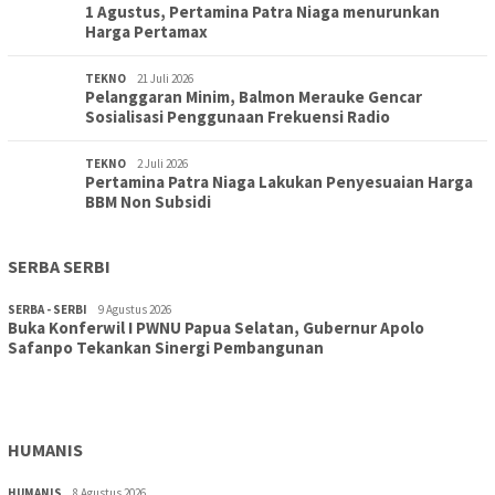
1 Agustus, Pertamina Patra Niaga menurunkan
Harga Pertamax
TEKNO
21 Juli 2026
Pelanggaran Minim, Balmon Merauke Gencar
Sosialisasi Penggunaan Frekuensi Radio
TEKNO
2 Juli 2026
Pertamina Patra Niaga Lakukan Penyesuaian Harga
BBM Non Subsidi
SERBA SERBI
SERBA - SERBI
9 Agustus 2026
Buka Konferwil I PWNU Papua Selatan, Gubernur Apolo
TOPIK
9 Agustus 2026
Safanpo Tekankan Sinergi Pembangunan
Konferwil I PWNU Papua Selatan Resmi Digelar, Siapkan
Kepengurusan Definitif Lima Tahun Ke Depan
HUMANIS
HUMANIS
8 Agustus 2026