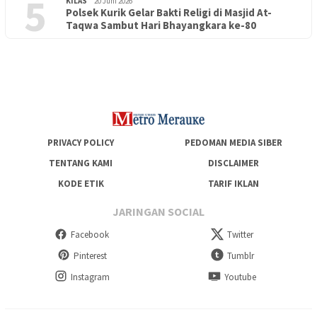
5
KILAS
20 Juni 2026
Polsek Kurik Gelar Bakti Religi di Masjid At-
PENDIDIKAN
18 Juni 2026
Taqwa Sambut Hari Bhayangkara ke-80
Lepas Puluhan Peserta Didik, TK Yapis 2 Merauke Siapkan
Generasi Berkarakter dan Berakhlak
PRIVACY POLICY
PEDOMAN MEDIA SIBER
TENTANG KAMI
DISCLAIMER
KODE ETIK
TARIF IKLAN
JARINGAN SOCIAL
Facebook
Twitter
Pinterest
Tumblr
Instagram
Youtube