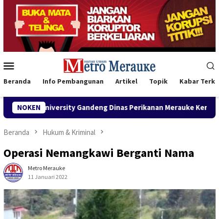
Loncat
ke
konten
Menu
Mobile
Beranda
Info Pembangunan
Artikel
Topik
Kabar Terki
ng Dinas Perikanan Merauke Kembangkan Budidaya Berkelanjutan
NOKEN
Beranda
Hukum & Kriminal
Operasi Nemangkawi Berganti Nama
Metro Merauke
11 Januari 2022