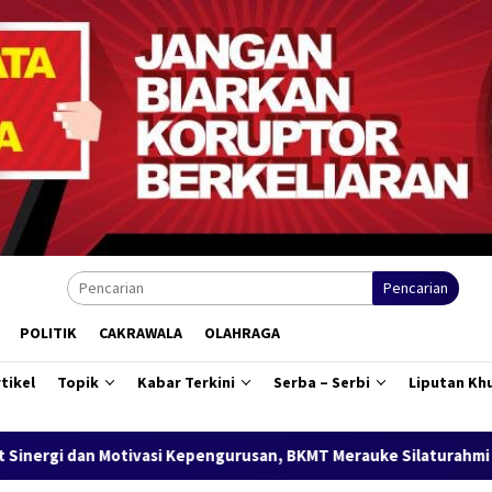
Pencarian
POLITIK
CAKRAWALA
OLAHRAGA
tikel
Topik
Kabar Terkini
Serba – Serbi
Liputan Kh
epengurusan, BKMT Merauke Silaturahmi Bersama Wabup Fauzun N