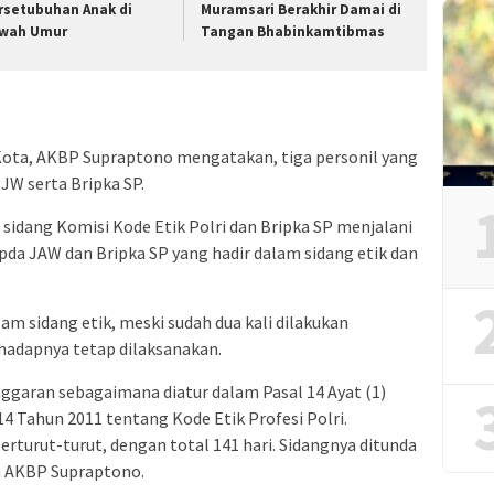
rsetubuhan Anak di
Muramsari Berakhir Damai di
wah Umur
Tangan Bhabinkamtibmas
a Kota, AKBP Supraptono mengatakan, tiga personil yang
 JW serta Bripka SP.
 sidang Komisi Kode Etik Polri dan Bripka SP menjalani
ripda JAW dan Bripka SP yang hadir dalam sidang etik dan
lam sidang etik, meski sudah dua kali dilakukan
hadapnya tetap dilaksanakan.
ggaran sebagaimana diatur dalam Pasal 14 Ayat (1)
4 Tahun 2011 tentang Kode Etik Profesi Polri.
rturut-turut, dengan total 141 hari. Sidangnya ditunda
a AKBP Supraptono.