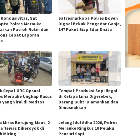
 Kondusivitas, Sat
Satresnarkoba Polres Boven
pta Polres Merauke
Digoel Bekuk Pengedar Ganja,
arkan Patroli Rutin dan
147 Paket Siap Edar Disita
ons Cepat Laporan
ga
k Cepat URC Opsnal
Tempat Produksi Sopi Ilegal
es Merauke Ungkap Kasus
di Kelapa Lima Digerebek,
s yang Viral di Medsos
Barang Bukti Diamankan dan
Dimusnahkan
a Miras Berujung Maut, 2
Jelang Idul Adha 2026, Polres
a Tewas Dikeroyok di
Merauke Ringkus 10 Pelaku
h Miring
Pencuri Sapi