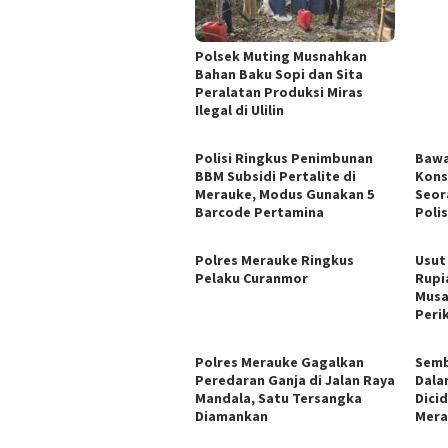
Polsek Muting Musnahkan
Bahan Baku Sopi dan Sita
Peralatan Produksi Miras
Ilegal di Ulilin
Polisi Ringkus Penimbunan
Bawa
BBM Subsidi Pertalite di
Kons
Merauke, Modus Gunakan 5
Seor
Barcode Pertamina
Polis
Polres Merauke Ringkus
Usut
Pelaku Curanmor
Rupi
Musa
Peri
​Polres Merauke Gagalkan
Semb
Peredaran Ganja di Jalan Raya
Dala
Mandala, Satu Tersangka
Dici
Diamankan
Mera