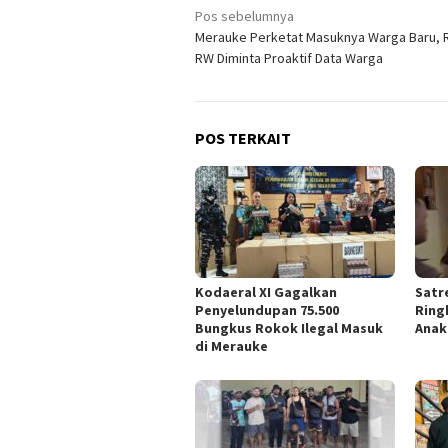
Navigasi
Pos sebelumnya
Merauke Perketat Masuknya Warga Baru, 
pos
RW Diminta Proaktif Data Warga
POS TERKAIT
​Kodaeral XI Gagalkan
Satr
Penyelundupan 75.500
Ring
Bungkus Rokok Ilegal Masuk
Anak
di Merauke