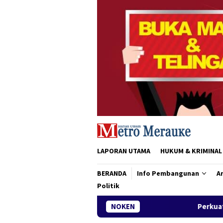
Loncat
ke
konten
LAPORAN UTAMA
HUKUM & KRIMINAL
BERANDA
Info Pembangunan
Ar
Politik
Perkuat Sinergi dan Motivasi K
NOKEN