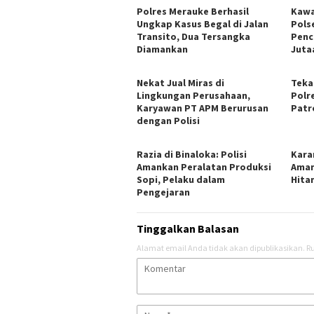
Polres Merauke Berhasil
Kawa
Ungkap Kasus Begal di Jalan
Pols
Transito, Dua Tersangka
Penc
Diamankan
Juta
Nekat Jual Miras di
Teka
Lingkungan Perusahaan,
Polr
Karyawan PT APM Berurusan
Patr
dengan Polisi
Razia di Binaloka: Polisi
Kara
Amankan Peralatan Produksi
Aman
Sopi, Pelaku dalam
Hita
Pengejaran
Tinggalkan Balasan
Alamat email Anda tidak akan dipublikasikan.
Ru