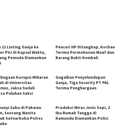
 11 Linting Ganja ke
Pencuri HP Ditangkap, Korban
er PVJ di Kapsul Waktu,
Terima Permohonan Maaf dan
ang Pemuda Diamankan
Barang Bukti Kembali
i
 Dugaan Korupsi Miliaran
Gagalkan Penyelundupan
ah di Universitas
Ganja, Tiga Security PT PAL
mus, Jaksa Sudah
Terima Penghargaan
ksa Puluhan Saksi
unyi Sabu di Pakaian
Produksi Miras Jenis Sopi, 2
m, Seorang Wanita
Ibu Rumah Tangga di
duk Satnarkoba Polres
Kamundu Diamankan Polisi
uke