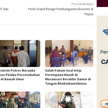
Pos berikutnya
RT dan
Perlu Grand Design Pembangunan Ekonomi di
Papua
eskrim Polres Merauke
Salah Paham Soal Intip
kus Pelaku Persetubuhan
Perempuan Mandi di
 di Bawah Umur
Muramsari Berakhir Damai di
Tangan Bhabinkamtibmas