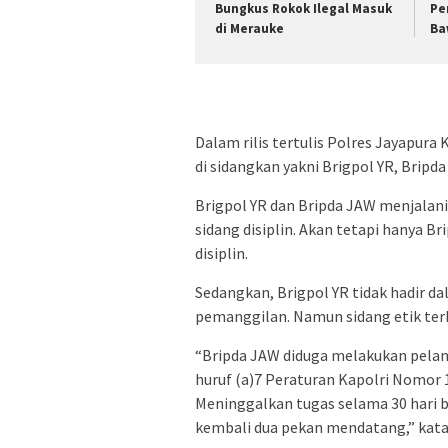
Bungkus Rokok Ilegal Masuk
Pe
di Merauke
Ba
Dalam rilis tertulis Polres Jayapur
di sidangkan yakni Brigpol YR, Bripda
Brigpol YR dan Bripda JAW menjalani
sidang disiplin. Akan tetapi hanya B
disiplin.
Sedangkan, Brigpol YR tidak hadir da
pemanggilan. Namun sidang etik ter
“Bripda JAW diduga melakukan pelan
huruf (a)7 Peraturan Kapolri Nomor 1
Meninggalkan tugas selama 30 hari be
kembali dua pekan mendatang,” kat