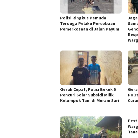
Polisi Ringkus Pemuda
Jaga
Terduga Pelaku Percobaan
Sama
Pemerkosaan di Jalan Payum
Genc
Resp
War
Gerak Cepat, Polisi Bekuk 5
Gera
Pencuri Solar Subsidi Milik
Polr
Kelompok Tani di Muram Sari
Cura
Pest
Warg
Tana