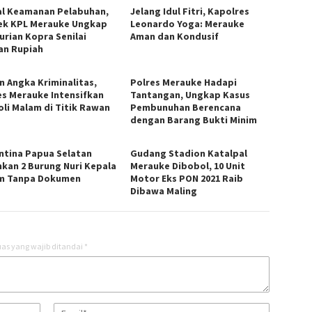
l Keamanan Pelabuhan,
Jelang Idul Fitri, Kapolres
ek KPL Merauke Ungkap
Leonardo Yoga: Merauke
urian Kopra Senilai
Aman dan Kondusif
an Rupiah
n Angka Kriminalitas,
Polres Merauke Hadapi
es Merauke Intensifkan
Tantangan, Ungkap Kasus
oli Malam di Titik Rawan
Pembunuhan Berencana
dengan Barang Bukti Minim
ntina Papua Selatan
Gudang Stadion Katalpal
kan 2 Burung Nuri Kepala
Merauke Dibobol, 10 Unit
m Tanpa Dokumen
Motor Eks PON 2021 Raib
Dibawa Maling
as yang wajib ditandai
*