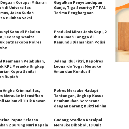
 Dugaan Korupsi Miliaran
Gagalkan Penyelundupan
ah di Universitas
Ganja, Tiga Security PT PAL
mus, Jaksa Sudah
Terima Penghargaan
ksa Puluhan Saksi
unyi Sabu di Pakaian
Produksi Miras Jenis Sopi, 2
m, Seorang Wanita
Ibu Rumah Tangga di
duk Satnarkoba Polres
Kamundu Diamankan Polisi
uke
l Keamanan Pelabuhan,
Jelang Idul Fitri, Kapolres
ek KPL Merauke Ungkap
Leonardo Yoga: Merauke
urian Kopra Senilai
Aman dan Kondusif
an Rupiah
n Angka Kriminalitas,
Polres Merauke Hadapi
es Merauke Intensifkan
Tantangan, Ungkap Kasus
oli Malam di Titik Rawan
Pembunuhan Berencana
dengan Barang Bukti Minim
ntina Papua Selatan
Gudang Stadion Katalpal
kan 2 Burung Nuri Kepala
Merauke Dibobol, 10 Unit