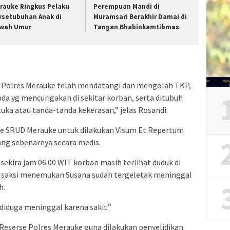
rauke Ringkus Pelaku
Perempuan Mandi di
rsetubuhan Anak di
Muramsari Berakhir Damai di
wah Umur
Tangan Bhabinkamtibmas
se Polres Merauke telah mendatangi dan mengolah TKP,
da yg mencurigakan di sekitar korban, serta ditubuh
uka atau tanda-tanda kekerasan,” jelas Rosandi.
ke SRUD Merauke untuk dilakukan Visum Et Repertum
ang sebenarnya secara medis.
 sekira jam 06.00 WIT korban masih terlihat duduk di
g saksi menemukan Susana sudah tergeletak meninggal
h.
diduga meninggal karena sakit.”
 Reserse Polres Merauke guna dilakukan penyelidikan