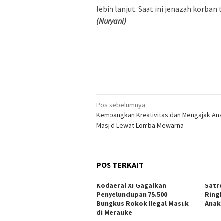
lebih lanjut. Saat ini jenazah korba
(Nuryani)
Navigasi
Pos sebelumnya
Kembangkan Kreativitas dan Mengajak Ana
pos
Masjid Lewat Lomba Mewarnai
POS TERKAIT
​Kodaeral XI Gagalkan
Satr
Penyelundupan 75.500
Ring
Bungkus Rokok Ilegal Masuk
Anak
di Merauke