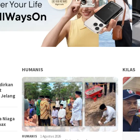
HUMANIS
KILAS
dirkan
t
 Jelang
a Niaga
max
HUMANIS
1 Agustus 2026