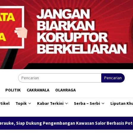
Pencarian
POLITIK
CAKRAWALA
OLAHRAGA
tikel
Topik
Kabar Terkini
Serba – Serbi
Liputan Kh
ng Pengembangan Kawasan Salor Berbasis Potensi Lokal
Ba