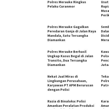
Polres Merauke Ringkus
Usut
Pelaku Curanmor
Rupi
Musa
Peri
​Polres Merauke Gagalkan
Semb
Peredaran Ganja di Jalan Raya
Dala
Mandala, Satu Tersangka
Dici
Diamankan
Mera
Polres Merauke Berhasil
Kawa
Ungkap Kasus Begal di Jalan
Pols
Transito, Dua Tersangka
Penc
Diamankan
Juta
Nekat Jual Miras di
Teka
Lingkungan Perusahaan,
Polr
Karyawan PT APM Berurusan
Patr
dengan Polisi
Razia di Binaloka: Polisi
Kara
Amankan Peralatan Produksi
Aman