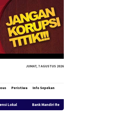
JUMAT, 7 AGUSTUS 2026
usus
Peristiwa
Info Sepekan
nk Mandiri Region XII Hadirkan Livin’ Berbagi Rp1, Perkuat Sem