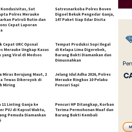
 Kondusivitas, Sat
Satresnarkoba Polres Boven
pta Polres Merauke
Digoel Bekuk Pengedar Ganja,
arkan Patroli Rutin dan
147 Paket Siap Edar Disita
ons Cepat Laporan
ga
k Cepat URC Opsnal
Tempat Produksi Sopi Ilegal
es Merauke Ungkap Kasus
di Kelapa Lima Digerebek,
s yang Viral di Medsos
Barang Bukti Diamankan dan
Dimusnahkan
a Miras Berujung Maut, 2
Jelang Idul Adha 2026, Polres
a Tewas Dikeroyok di
Merauke Ringkus 10 Pelaku
h Miring
Pencuri Sapi
 11 Linting Ganja ke
Pencuri HP Ditangkap, Korban
er PVJ di Kapsul Waktu,
Terima Permohonan Maaf dan
ang Pemuda Diamankan
Barang Bukti Kembali
i