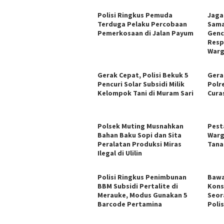
Polisi Ringkus Pemuda
Jaga
Terduga Pelaku Percobaan
Sama
Pemerkosaan di Jalan Payum
Genc
Resp
War
Gerak Cepat, Polisi Bekuk 5
Gera
Pencuri Solar Subsidi Milik
Polr
Kelompok Tani di Muram Sari
Cura
Polsek Muting Musnahkan
Pest
Bahan Baku Sopi dan Sita
Warg
Peralatan Produksi Miras
Tana
Ilegal di Ulilin
Polisi Ringkus Penimbunan
Bawa
BBM Subsidi Pertalite di
Kons
Merauke, Modus Gunakan 5
Seor
Barcode Pertamina
Polis