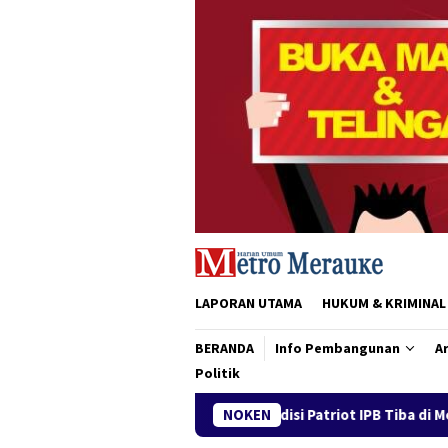
Loncat
ke
konten
LAPORAN UTAMA
HUKUM & KRIMINAL
BERANDA
Info Pembangunan
Ar
Politik
Tim Ekspedisi Patriot IPB Tiba di Merauke, Siap Duku
NOKEN